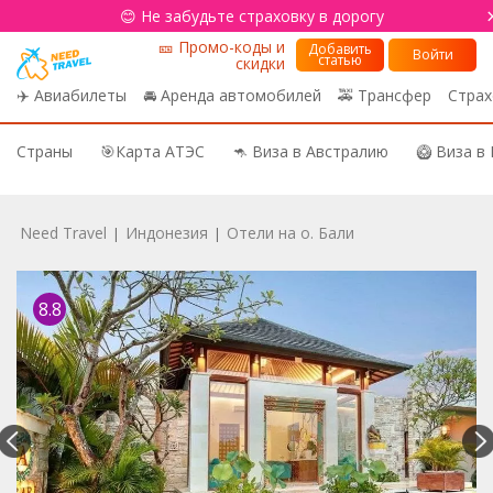
😊 Не забудьте страховку в дорогу
🎫 Промо-коды и
Добавить
Войти
статью
скидки
✈️ Авиабилеты
🚘 Аренда автомобилей
🚕 Трансфер
Страх
Страны
🎯Карта АТЭС
🦘 Виза в Австралию
🥝 Виза в
Need Travel
Индонезия
Отели на о. Бали
|
|
8.8