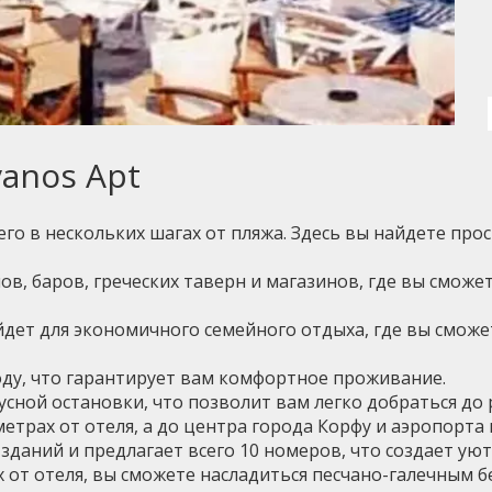
vanos Apt
его в нескольких шагах от пляжа. Здесь вы найдете пр
в, баров, греческих таверн и магазинов, где вы сможе
ойдет для экономичного семейного отдыха, где вы смож
оду, что гарантирует вам комфортное проживание.
бусной остановки, что позволит вам легко добраться д
етрах от отеля, а до центра города Корфу и аэропорта в
ух зданий и предлагает всего 10 номеров, что создает у
х от отеля, вы сможете насладиться песчано-галечным б