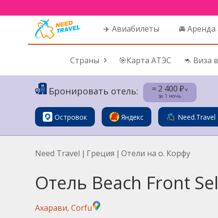
✈️ Авиабилеты
🚘 Аренда
Страны
🎯Карта АТЭС
🦘 Виза 
≈ 2 400 ₽
Бронировать отель:
˅
за 1 ночь
Островок
Яндекс
Need.Travel
Need Travel
|
Греция
|
Отели на о. Корфу
Отель Beach Front Se
Ахарави, Corfu