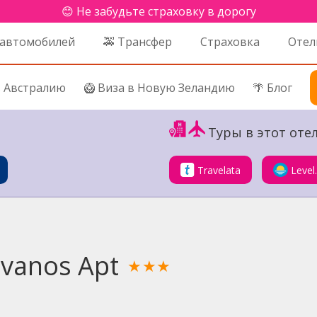
😊 Не забудьте страховку в дорогу
 автомобилей
🚕 Трансфер
Страховка
Отел
в Австралию
🥝 Виза в Новую Зеландию
🌴 Блог
Туры в этот отел
Travelata
Level
lvanos Apt
★★★