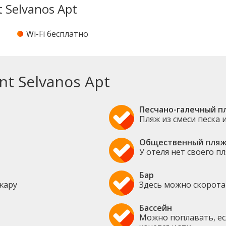
 Selvanos Apt
Wi-Fi бесплатно
t Selvanos Apt
Песчано-галечный п
Пляж из смеси песка 
Общественный пля
У отеля нет своего п
Бар
жару
Здесь можно скорота
Бассейн
Можно поплавать, ес