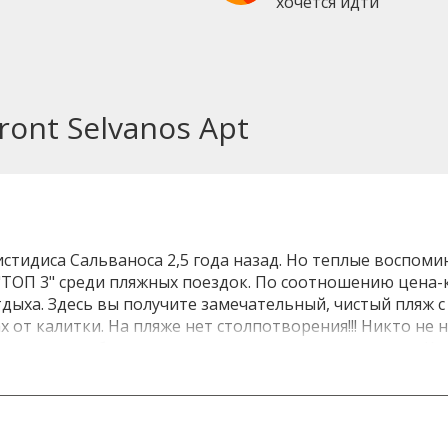
хочется идти
ont Selvanos Apt
тидиса Сальваноса 2,5 года назад. Но теплые воспомин
 "ТОП 3" среди пляжных поездок. По соотношению цена
тдыха. Здесь вы получите замечательный, чистый пляж с 
от калитки. На пляже нет столпотворения!!! Никто не 
латно можно брать на пляж лежаки и зонтик из отеля. К
. Но всем постояльцам разрешают там купаться, загора
 мороженое, снэки и полноценные обеды/ужины. Два сл
р очень простой, нет никакого шика, авторского дизайн
 сантехника в хорошем состоянии, все работает, все за