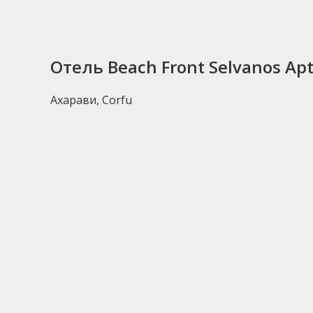
Макрель 13 евро за кг,дорада 10 евро за кг
можно пройти по 5 улице, но ближе по 6.В м
продукты,которые там намного дешевле. Для
библио глобус,данные апарты у них идут бе
Отель Beach Front Selvanos Ap
нынешнему курсу. Поэтому добирались на ав
синего автобуса..за 1,70 евро надо проехат
Ахарави, Corfu
там за 4 евро доехать до Ахарави. Контроле
сторону моря метров 250..на углу будет тав
трансфером или без него,но как-то странно,
общем не понятно их наплевательское отно
cruises..их можно найти если идти от Димитр
порт 10 евро портовый сбор+23 евро за обед