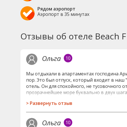
Рядом аэропорт
Аэропорт в 35 минутах
Отзывы об отеле Beach Fr
Ольга
10
Мы отдыхали в апартаментах господина Арис
пор. Это был отпуск, который входит в наш
отель. Он для спокойного, не тусовочного о
прозрачнейшее море буквально в двух шагах 
лежащих тел, как в Адлере, например. Бесп
>
Развернуть отзыв
водой, который не принадлежит Сальваносу
любое время. Рядом кафе, вкусные напитки,
маленькая, но вся в зелени и цветах. Номе
Ольга
10
оригинальностью. Зато мебель не сломанная,