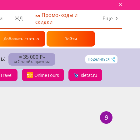
×
🎫 Промо-коды и
и
ЖД
Еще
скидки
Добавить статью
Войти
≈ 35 000 ₽
ь:
˅
Поделиться
за 7 ночей с перелетом
.Travel
OnlineTours
sletat.ru
9