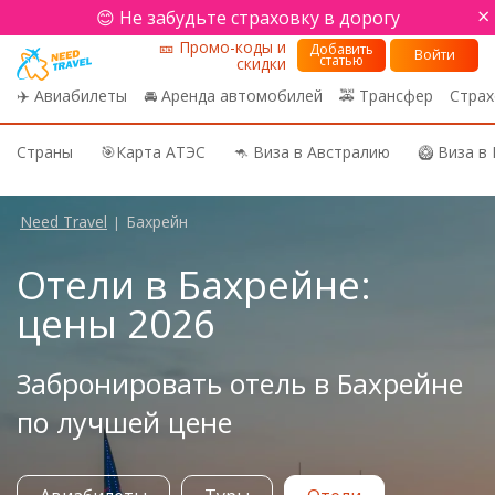
×
😊 Не забудьте страховку в дорогу
🎫 Промо-коды и
Добавить
Войти
статью
скидки
✈️ Авиабилеты
🚘 Аренда автомобилей
🚕 Трансфер
Страх
Страны
🎯Карта АТЭС
🦘 Виза в Австралию
🥝 Виза в
Need Travel
Бахрейн
|
Отели в Бахрейне:
цены 2026
Забронировать отель в Бахрейне
по лучшей цене