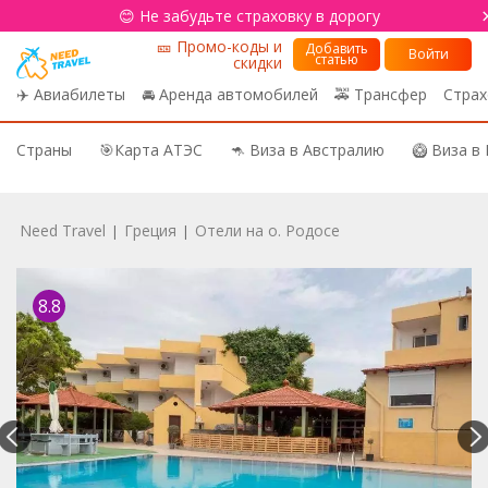
😊 Не забудьте страховку в дорогу
🎫 Промо-коды и
Добавить
Войти
статью
скидки
✈️ Авиабилеты
🚘 Аренда автомобилей
🚕 Трансфер
Страх
Страны
🎯Карта АТЭС
🦘 Виза в Австралию
🥝 Виза в
Need Travel
Греция
Отели на о. Родосе
|
|
8.8