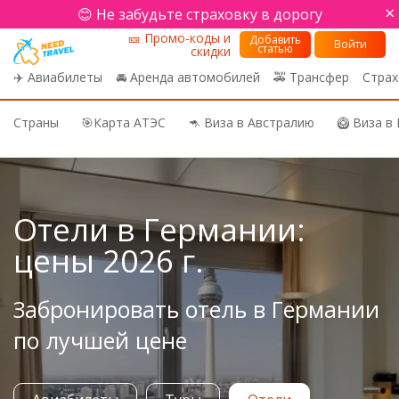
×
😊 Не забудьте страховку в дорогу
🎫 Промо-коды и
Добавить
Войти
статью
скидки
✈️ Авиабилеты
🚘 Аренда автомобилей
🚕 Трансфер
Страх
Страны
🎯Карта АТЭС
🦘 Виза в Австралию
🥝 Виза в
Need Travel
Отели в Германии:
цены 2026 г.
Забронировать отель в Германии
по лучшей цене