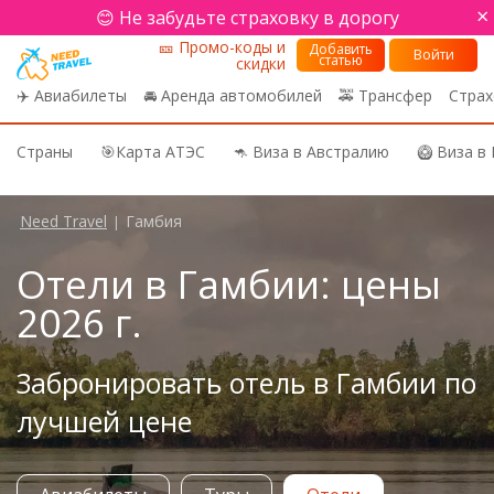
×
😊 Не забудьте страховку в дорогу
🎫 Промо-коды и
Добавить
Войти
статью
скидки
✈️ Авиабилеты
🚘 Аренда автомобилей
🚕 Трансфер
Страх
Страны
🎯Карта АТЭС
🦘 Виза в Австралию
🥝 Виза в
Need Travel
Гамбия
|
Отели в Гамбии: цены
2026 г.
Забронировать отель в Гамбии по
лучшей цене