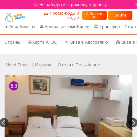
😊 Не забудьте страховку в дорогу
🎫 Промо-коды и
Добавить
Войти
статью
скидки
✈️ Авиабилеты
🚘 Аренда автомобилей
🚕 Трансфер
Страх
Страны
🎯Карта АТЭС
🦘 Виза в Австралию
🥝 Виза в
Need Travel
Израиль
Отели в Тель-Авиве
|
|
8.8