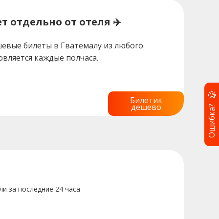
т отдельно от отеля ✈️
евые билеты в Гватемалу из любого
овляется каждые полчаса.
🧐
Билетик
Ошибка?
дешево
и за последние 24 часа