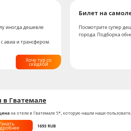
Билет на самоле
лу иногда дешевле
Посмотрите супер деш
города. Подборка обн
с авиа и трансфером.
Хочу тур со
скидкой
 в Гватемале
цена
на отели в Гватемале 5*, которую нашли наши пользовател
Узнать
1693
RUB
дробнее