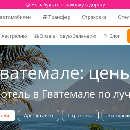
😊 Не забудьте страховку в дорогу
 автомобилей
🚕 Трансфер
Страховка
Отел
в Австралию
🥝 Виза в Новую Зеландию
🌴 Блог
ватемале: цены
отель в Гватемале по лу
тели
Аренда авто
Страховка
Экскурси