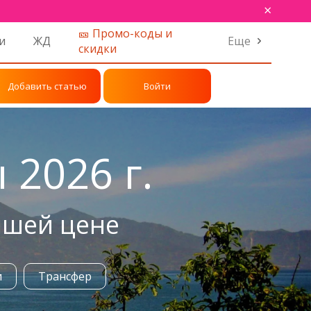
×
🎫 Промо-коды и
и
ЖД
Еще
скидки
Добавить статью
Войти
 2026 г.
чшей цене
и
Трансфер