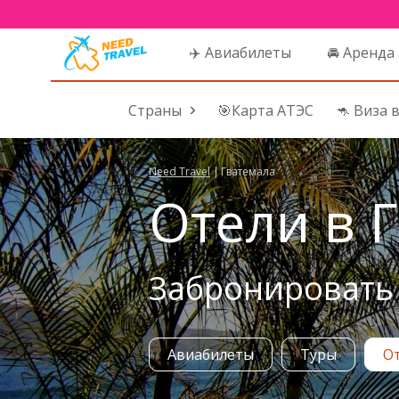
✈️ Авиабилеты
🚘 Аренда
Страны
🎯Карта АТЭС
🦘 Виза 
Need Travel
|
Гватемала
Отели в Г
Забронировать 
Авиабилеты
Туры
О