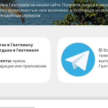
и в Гватемале на нашем сайте. Получите скидки и нас
и с возможностью «все включено» и экономьте на свое
им удобным сервисом.
ах в Гватемалу
отдыха в Гватемале
🤯 В
теле
енты:
нужны
выго
ларации или приложение
Гват