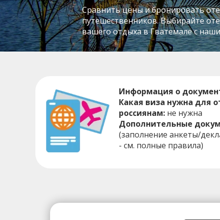
Сравнить цены и бронировать отел
путешественников. Выбирайте отел
вашего отдыха в Гватемале с наш
Информация о документ
Какая виза нужна для 
россиянам:
не нужна
Дополнительные докум
(заполнение анкеты/дек
- см. полные правила)