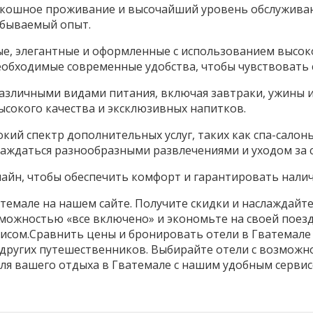
оскошное проживание и высочайший уровень обслуживан
абываемый опыт.
ые, элегантные и оформленные с использованием высо
еобходимые современные удобства, чтобы чувствовать с
различными видами питания, включая завтраки, ужины и
ысокого качества и эксклюзивных напитков.
ий спектр дополнительных услуг, таких как спа-салоны
слаждаться разнообразными развлечениями и уходом за 
айн, чтобы обеспечить комфорт и гарантировать налич
темале на нашем сайте. Получите скидки и наслаждайте
можностью «все включено» и экономьте на своей поезд
исом.Сравнить цены и бронировать отели в Гватемале 
других путешественников. Выбирайте отели с возможн
для вашего отдыха в Гватемале с нашим удобным сервис