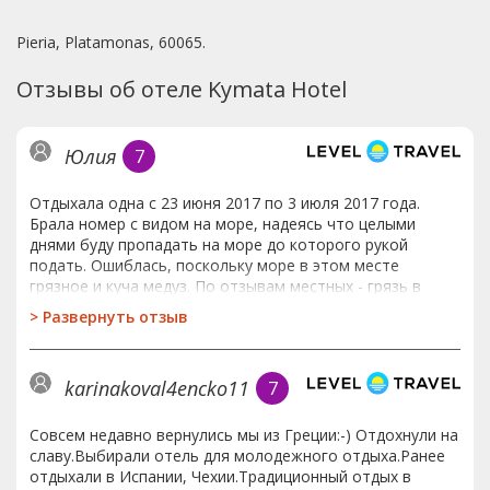
Pieria, Platamonas, 60065.
Отзывы об отеле Kymata Hotel
Юлия
7
Отдыхала одна с 23 июня 2017 по 3 июля 2017 года.
Брала номер с видом на море, надеясь что целыми
днями буду пропадать на море до которого рукой
подать. Ошиблась, поскольку море в этом месте
грязное и куча медуз. По отзывам местных - грязь в
этом месте всегда. В связи с этим пришлось брать
>
Развернуть отзыв
максимальное количество экскурсий, чтобы за зря не
сидеть в номере. Для экскурсий отель расположен
отлично. Набережной в полноценном смысле слова в
karinakoval4encko11
7
городе Паралия Катерини нет. То есть мы привыкли, что
с одной стороны должно быть море, вдоль которого ты
и прогуливаешься. Однако в Паралии Катерини с двух
Совсем недавно вернулись мы из Греции:-) Отдохнули на
сторон дома и только в некоторых местах видно море.
славу.Выбирали отель для молодежного отдыха.Ранее
Не очень приятно гулять между раскаленными от жары
отдыхали в Испании, Чехии.Традиционный отдых в