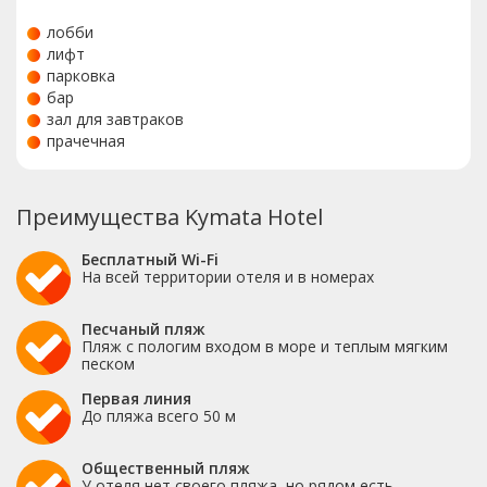
лобби
лифт
парковка
бар
зал для завтраков
прачечная
Преимущества Kymata Hotel
Бесплатный Wi-Fi
На всей территории отеля и в номерах
Песчаный пляж
Пляж с пологим входом в море и теплым мягким
песком
Первая линия
До пляжа всего 50 м
Общественный пляж
У отеля нет своего пляжа, но рядом есть