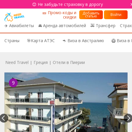
😊 Не забудьте страховку в дорогу
🎫 Промо-коды и
Добавить
Войти
статью
скидки
✈️ Авиабилеты
🚘 Аренда автомобилей
🚕 Трансфер
Страх
Страны
🎯Карта АТЭС
🦘 Виза в Австралию
🥝 Виза в
Need Travel
Греция
Отели в Пиерии
|
|
9