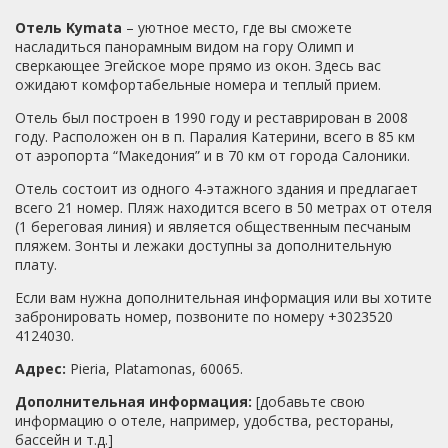
взять кипятильник.
это же страна с богатейшей культурой и
Отель Kymata
– уютное место, где вы сможете
традициями.Исполнилась давняя мечта - посетили
насладиться панорамным видом на гору Олимп и
мифическую и загадочную гору Олимп.А до Салоник без
сверкающее Эгейское море прямо из окон. Здесь вас
особого труда добрались на скоростном поезде,
ожидают комфортабельные номера и теплый прием.
который курсирует каждый час:-) В столицу Пиерии
(Паралию-Катерини) также съездили. Небольшой
Отель был построен в 1990 году и реставрирован в 2008
городок, но очень живой и шумный.В целом греки народ,
году. Расположен он в п. Паралия Катерини, всего в 85 км
который умеет жить и развлекаться.Таверны всегда
от аэропорта “Македония” и в 70 км от города Салоники.
заполнены местными жителями: оживленные беседы за
чашечкой кофе или вина не смолкают до утра.Греческие
Отель состоит из одного 4-этажного здания и предлагает
вечера и танцы:-) Мы влюбились в Грецию!!!И советуем
всего 21 номер. Пляж находится всего в 50 метрах от отеля
всем хотя бы раз в жизни посетить эту удивительную
(1 береговая линия) и является общественным песчаным
страну!
пляжем. Зонты и лежаки доступны за дополнительную
плату.
Если вам нужна дополнительная информация или вы хотите
забронировать номер, позвоните по номеру +3023520
4124030.
Адрес:
Pieria, Platamonas, 60065.
Дополнительная информация:
[добавьте свою
информацию о отеле, например, удобства, рестораны,
бассейн и т.д.]