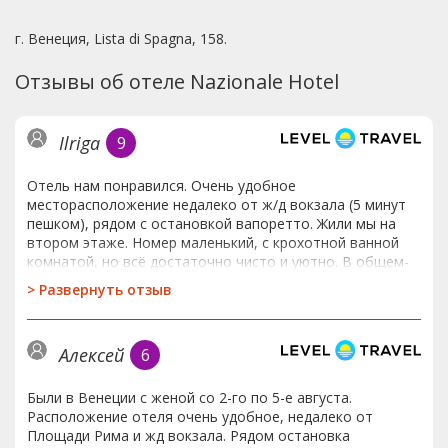
г. Венеция, Lista di Spagna, 158.
Отзывы об отеле Nazionale Hotel
Ilriga
9
Отель нам понравился. Очень удобное
месторасположение недалеко от ж/д вокзала (5 минут
пешком), рядом с остановкой вапоретто. Жили мы на
втором этаже. Номер маленький, с крохотной ванной
комнатой, но всё достаточно чисто и уютно. В общем-
то в отеле мы не сидели - завтракали и уходили до
>
Развернуть отзыв
вечера. Завтраки такие же, как везде -
континентальные, без изысков. Очень понравился нам
персонал в отеле - порекомендовали отличные
Алексей
6
рестораны (такие, как мы хотели, где мало туристов), с
готовностью всё объясняли, все были очень
приветливы и дружелюбны.
Были в Венеции с женой со 2-го по 5-е августа.
Расположение отеля очень удобное, недалеко от
Площади Рима и жд вокзала. Рядом остановка