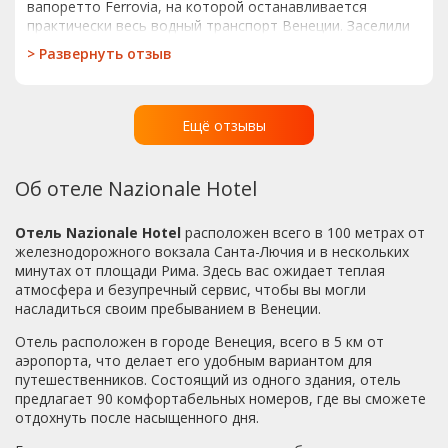
вапоретто Ferrovia, на которой останавливается
практически весь водный транспорт Венеции. Заселили
нас в течении 5 минут, номер на верхнем, 4-м этаже.
>
Развернуть отзыв
Номер крохотный, на глаз 8-10 кв. метров, плюс душевая
с туалетом, в которой одному поместиться
проблематично, а вдвоем совершенно невозможно.
Номер чистый, с отлично работающим кондиционером,
Ещё отзывы
за что отдельное спасибо, ибо без него в августе
месяце спать было бы невозможно. Завтраки скудные,
обычный континентальный завтрак: чай, кофе, молоко,
Об отеле Nazionale Hotel
булочки, сыр, ветчина, хлопья, мюсли, йогурты.
Горячего нет никакого, ни омлетаяичницы ни каши ни
Отель Nazionale Hotel
расположен всего в 100 метрах от
горячих тостов. Персонал отеля в целом приятный и
железнодорожного вокзала Санта-Лючия и в нескольких
приветливый.Выселение из гостиницы в 10 утра (могли
минутах от площади Рима. Здесь вас ожидает теплая
бы сделать хотя бы в 12, особенно если заезжаешь в 10
атмосфера и безупречный сервис, чтобы вы могли
вечера). Чемоданы после выезда можно оставить в
насладиться своим пребыванием в Венеции.
комнате хранения, но за их сохранность никто не
отвечает, поэтому особо ценные вещи надо таскать с
Отель расположен в городе Венеция, всего в 5 км от
собой. В целом отель достаточно средний, хотя если вы
аэропорта, что делает его удобным вариантом для
едете в Венецию смотреть город, а не сидеть в отеле,
путешественников. Состоящий из одного здания, отель
то и такого отеля вполне должно быть достаточно. На
предлагает 90 комфортабельных номеров, где вы сможете
другие вопросы по Венеции могу ответить, если кому
отдохнуть после насыщенного дня.
интересно.