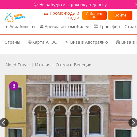
😊 Не забудьте страховку в дорогу
🎫 Промо-коды и
Добавить
Войти
статью
скидки
✈️ Авиабилеты
🚘 Аренда автомобилей
🚕 Трансфер
Страх
Страны
🎯Карта АТЭС
🦘 Виза в Австралию
🥝 Виза в
Need Travel
Италия
Отели в Венеции
|
|
8