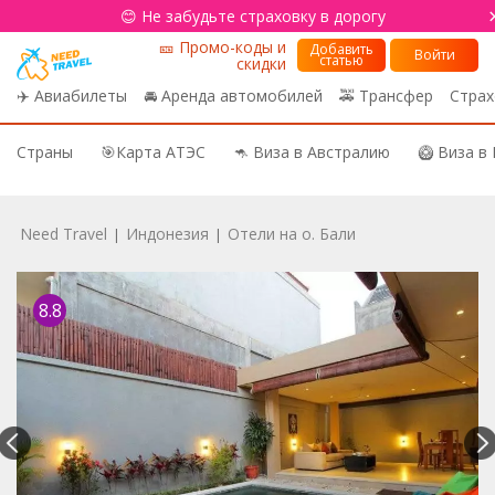
😊 Не забудьте страховку в дорогу
🎫 Промо-коды и
Добавить
Войти
статью
скидки
✈️ Авиабилеты
🚘 Аренда автомобилей
🚕 Трансфер
Страх
Страны
🎯Карта АТЭС
🦘 Виза в Австралию
🥝 Виза в
Need Travel
Индонезия
Отели на о. Бали
|
|
8.8