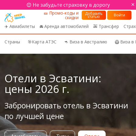
×
😊 Не забудьте страховку в дорогу
🎫 Промо-коды и
Добавить
Войти
статью
скидки
✈️ Авиабилеты
🚘 Аренда автомобилей
🚕 Трансфер
Страх
Страны
🎯Карта АТЭС
🦘 Виза в Австралию
🥝 Виза в
Need Travel
Отели в Эсватини:
цены 2026 г.
Забронировать отель в Эсватини
по лучшей цене