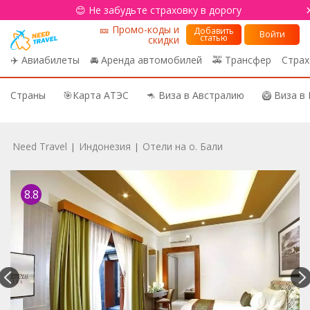
😊 Не забудьте страховку в дорогу
🎫 Промо-коды и
Добавить
Войти
статью
скидки
✈️ Авиабилеты
🚘 Аренда автомобилей
🚕 Трансфер
Страх
Страны
🎯Карта АТЭС
🦘 Виза в Австралию
🥝 Виза в
Need Travel
Индонезия
Отели на о. Бали
|
|
8.8