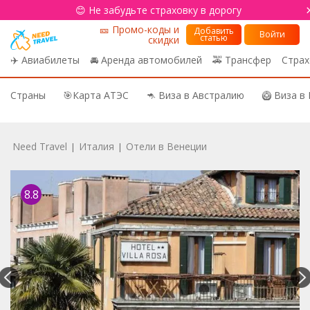
😊 Не забудьте страховку в дорогу
🎫 Промо-коды и
Добавить
Войти
статью
скидки
✈️ Авиабилеты
🚘 Аренда автомобилей
🚕 Трансфер
Страх
Страны
🎯Карта АТЭС
🦘 Виза в Австралию
🥝 Виза в
Need Travel
Италия
Отели в Венеции
|
|
8.8