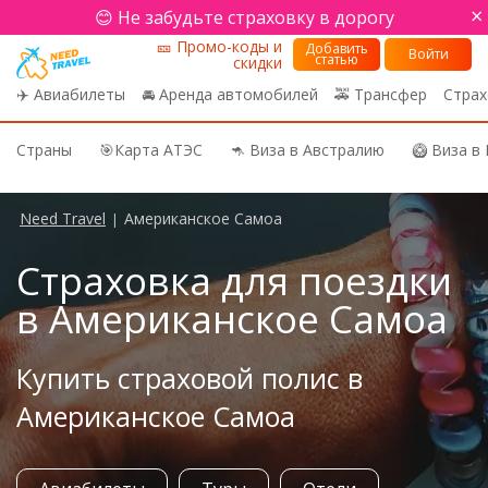
×
😊 Не забудьте страховку в дорогу
🎫 Промо-коды и
Добавить
Войти
статью
скидки
✈️ Авиабилеты
🚘 Аренда автомобилей
🚕 Трансфер
Страх
Страны
🎯Карта АТЭС
🦘 Виза в Австралию
🥝 Виза в
Need Travel
Американское Самоа
|
Страховка для поездки
в Американское Самоа
Купить страховой полис в
Американское Самоа