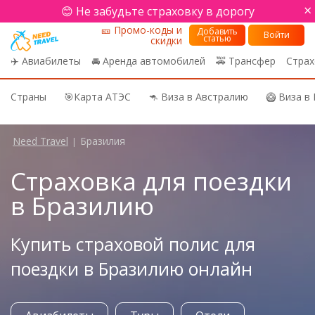
×
😊 Не забудьте страховку в дорогу
🎫 Промо-коды и
Добавить
Войти
статью
скидки
✈️ Авиабилеты
🚘 Аренда автомобилей
🚕 Трансфер
Страх
Страны
🎯Карта АТЭС
🦘 Виза в Австралию
🥝 Виза в
Need Travel
Бразилия
|
Страховка для поездки
в Бразилию
Купить страховой полис для
поездки в Бразилию онлайн