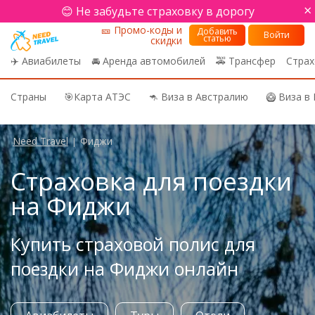
×
😊 Не забудьте страховку в дорогу
🎫 Промо-коды и
Добавить
Войти
статью
скидки
✈️ Авиабилеты
🚘 Аренда автомобилей
🚕 Трансфер
Страх
Страны
🎯Карта АТЭС
🦘 Виза в Австралию
🥝 Виза в
Need Travel
Фиджи
|
Страховка для поездки
на Фиджи
Купить страховой полис для
поездки на Фиджи онлайн