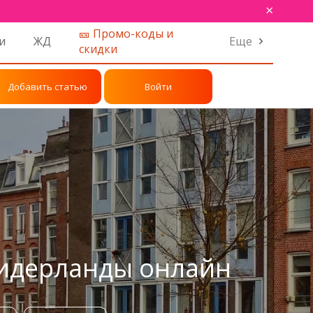
×
🎫 Промо-коды и
и
ЖД
Еще
скидки
Добавить статью
Войти
Нидерланды онлайн