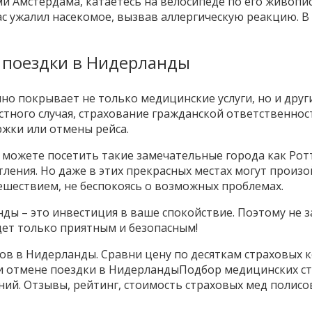
и Амстердама, катаетесь на велосипеде по его живопис
ас ужалил насекомое, вызвав аллергическую реакцию. В
я поездки в Нидерланды
но покрывает не только медицинские услуги, но и дру
тного случая, страхование гражданской ответственнос
ржки или отмены рейса.
можете посетить такие замечательные города как Ротте
ения. Но даже в этих прекрасных местах могут произо
ешествием, не беспокоясь о возможных проблемах.
ды – это инвестиция в ваше спокойствие. Поэтому не 
дет только приятным и безопасным!
ов в Нидерланды. Сравни цену по десяткам страховых к
и отмене поездки в НидерландыПодбор медицинских ст
ний. Отзывы, рейтинг, стоимость страховых мед полис