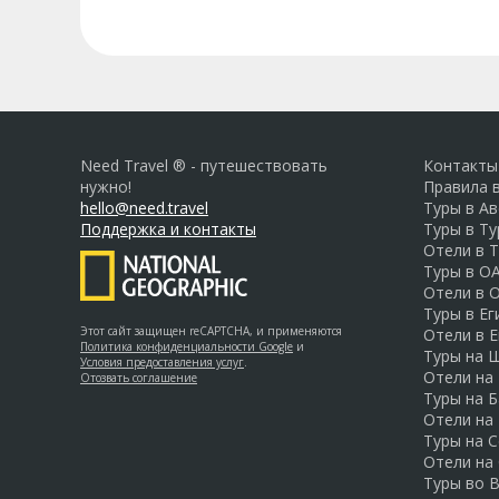
Need Travel ® - путешествовать
Контакты
нужно!
Правила 
hello@need.travel
Туры в А
Поддержка и контакты
Туры в Т
Отели в 
Туры в О
Отели в 
Туры в Ег
Этот сайт защищен reCAPTCHA, и применяются
Отели в Е
Политика конфиденциальности Google
и
Туры на 
Условия предоставления услуг
.
Отели на
Отозвать соглашение
Туры на Б
Отели на
Туры на 
Отели на
Туры во 