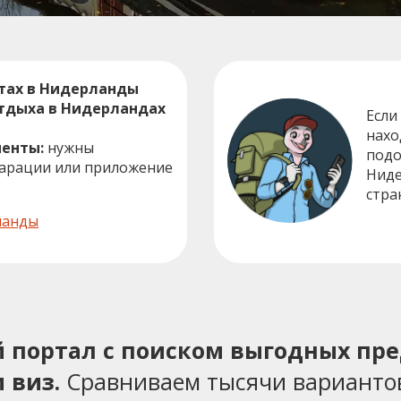
тах в Нидерланды
отдыха в Нидерландах
Если
нахо
енты:
нужны
под
ларации или приложение
Ниде
стра
ланды
ий портал с поиском выгодных пр
 виз.
Сравниваем тысячи варианто