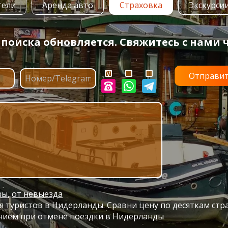
тели
Аренда авто
Страховка
Экскурси
оиска обновляется. Свяжитесь с нами ч
зы
,
от невыезда
 туристов в Нидерланды. Сравни цену по десяткам стр
нием при отмене поездки в Нидерланды