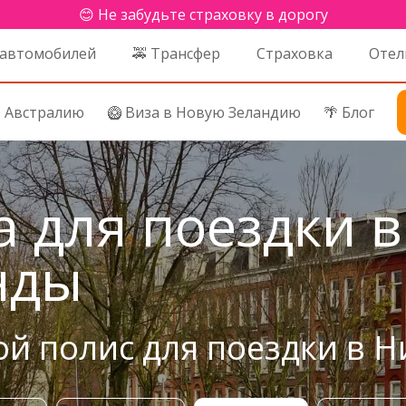
😊 Не забудьте страховку в дорогу
 автомобилей
🚕 Трансфер
Страховка
Отел
в Австралию
🥝 Виза в Новую Зеландию
🌴 Блог
а для поездки в
нды
ой полис для поездки в 