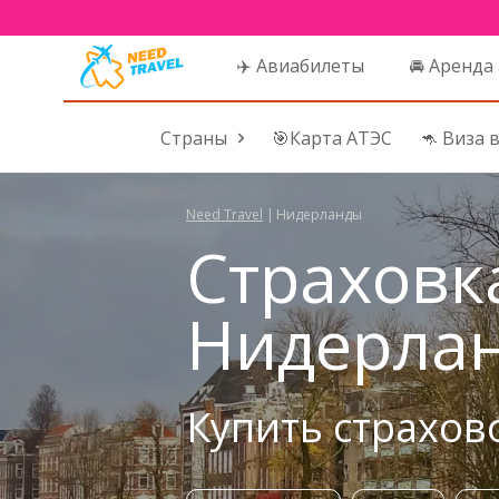
✈️ Авиабилеты
🚘 Аренда
Страны
🎯Карта АТЭС
🦘 Виза 
Need Travel
|
Нидерланды
Страховк
Нидерла
Купить страхов