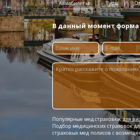
Авиабилеты
Туры
О
В данный момент форма п
Популярные мед.страховки:
для ви
Подбор медицинских страховок для
страховых мед полисов с возмеще