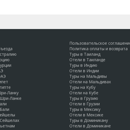
Пользовательское соглашени
въезда
Политика оплаты и возврата
встралию
Туры в Таиланд
урцию
Отели в Таиланде
Турции
Туры в Индию
АЭ
Отели в Индии
ОАЭ
Туры на Мальдивы
ипет
Отели на Мальдивах
гипте
Туры на Кубу
Шри-Ланку
Отели на Кубе
 Шри-Ланке
Туры в Грузию
али
Отели в Грузии
 Бали
Туры в Мексику
Сейшелы
Отели в Мексике
 Сейшелах
Туры в Доминикану
Вьетнам
Отели в Доминикане