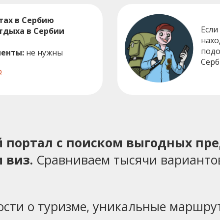
тах в Сербию
Если
тдыха в Сербии
нахо
под
енты:
не нужны
Серб
ю
ий портал с поиском выгодных пр
 виз.
Сравниваем тысячи варианто
ости о туризме, уникальные маршрут