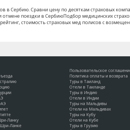
ов в Сербию. Сравни цену по десяткам страховых компа
 отмене поездки в СербиюПодбор медицинских страхов
 рейтинг, стоимость страховых мед полисов с возмеще
Пользовательское соглашени
въезда
Политика оплаты и возврата
встралию
Туры в Таиланд
урцию
Отели в Таиланде
Турции
Туры в Индию
АЭ
Отели в Индии
ОАЭ
Туры на Мальдивы
ипет
Отели на Мальдивах
гипте
Туры на Кубу
Шри-Ланку
Отели на Кубе
 Шри-Ланке
Туры в Грузию