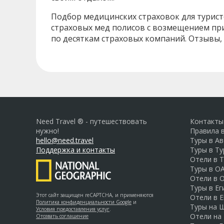
Подбор медицинских страховок для турист
страховых мед полисов с возмещением при
по десяткам страховых компаний. Отзывы,
Need Travel ® - путешествовать
Контакты
нужно!
Правила 
hello@need.travel
Туры в А
Поддержка и контакты
Туры в Т
Отели в 
Туры в О
Отели в 
Туры в Ег
Этот сайт защищен reCAPTCHA, и применяются
Отели в Е
Политика конфиденциальности Google
и
Туры на 
Условия предоставления услуг
.
Отели на
Отозвать соглашение