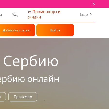
×
🎫 Промо-коды и
и
ЖД
Еще
скидки
Добавить статью
Войти
в Сербию
Сербию онлайн
и
Трансфер