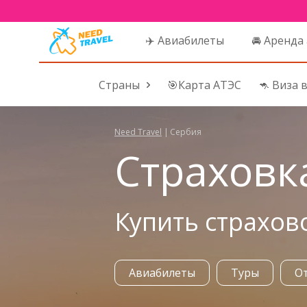
✈️ Авиабилеты
🚘 Аренда
Страны
🎯Карта АТЭС
🦘 Виза 
Need Travel
|
Сербия
Страховк
Купить страхов
Авиабилеты
Туры
О