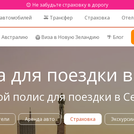
😊 Не забудьте страховку в дорогу
 автомобилей
🚕 Трансфер
Страховка
Отел
в Австралию
🥝 Виза в Новую Зеландию
🌴 Блог
а для поездки 
ой полис для поездки в 
тели
Аренда авто
Страховка
Экскурси