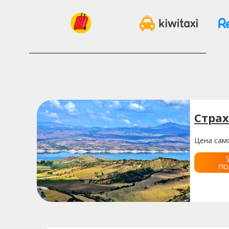
Страх
Цена само
по