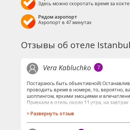
Здесь можно скоротать время за кокт
Рядом аэропорт
Аэропорт в 47 минутах
Отзывы об отеле Istanbul
Vera Kabluchko
7
Постараюсь быть объективной) Останавливали
проводить время в номере, то, вероятно, ва
шоппингом, яркими эмоциями и впечатлениям
Приехали в отель около 11 утра, на завтрак 
ожидаемо. Заселение в 12.00. Персонал друж
>
Развернуть отзыв
помощь, как говорится. Wi-fi бесплатный, с
аналогично. Оформились, ушли осматривать 
в отель около 13.00, заселились сразу же. 