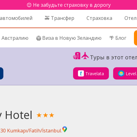
😊 Не забудьте страховку в дорогу
 автомобилей
🚕 Трансфер
Страховка
Отел
в Австралию
🥝 Виза в Новую Зеландию
🌴 Блог
Туры в этот отел
Travelata
Level
 Hotel
★★★
30 Kumkapı/Fatih/İstanbul.