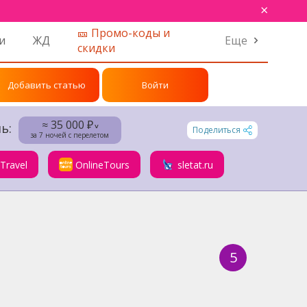
×
🎫 Промо-коды и
и
ЖД
Еще
скидки
Добавить статью
Войти
≈ 35 000 ₽
ь:
˅
Поделиться
за 7 ночей с перелетом
.Travel
OnlineTours
sletat.ru
5