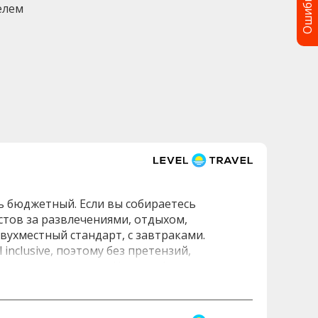
Ошибка?
елем
ль бюджетный. Если вы собираетесь
астов за развлечениями, отдыхом,
вухместный стандарт, с завтраками.
inclusive, поэтому без претензий,
и русском ни слова. Но, google переводчик в
зь отлично удавалась, фильмы на ютубе
едой полно, в пешей доступности. Вернулись
ая лестница, колоритно)) В номере большая