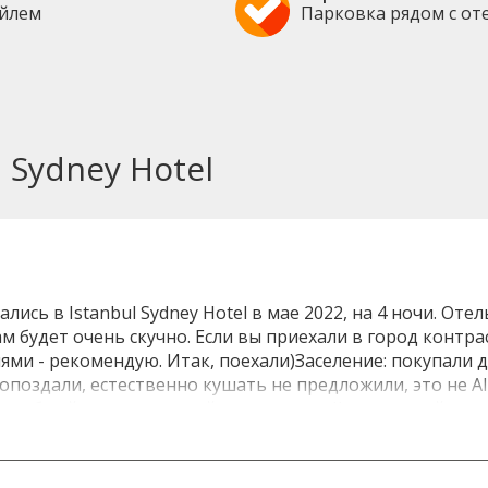
ейлем
Парковка рядом с от
 Sydney Hotel
сь в Istanbul Sydney Hotel в мае 2022, на 4 ночи. Оте
м будет очень скучно. Если вы приехали в город контр
и - рекомендую. Итак, поехали)Заселение: покупали д
опоздали, естественно кушать не предложили, это не All 
елюбный и приветливый, хотя, к слову)) - на английском 
корость отличная, и на ресепшен, и в номере. Видеосвя
окрестности и пообедать. Кафешек с местной вкусной 
Номер: на втором этаже, №202. Очень интересная винтов