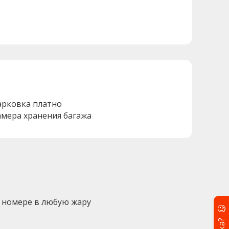
арковка платно
амера хранения багажа
 номере в любую жару
🧐