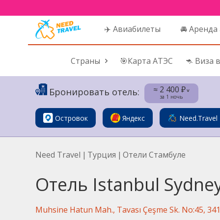
✈️ Авиабилеты
🚘 Аренда
Страны
🎯Карта АТЭС
🦘 Виза 
≈ 2 400 ₽
Бронировать отель:
˅
за 1 ночь
Островок
Яндекс
Need.Travel
Need Travel
|
Турция
|
Отели Стамбуле
Отель Istanbul Sydney
Muhsine Hatun Mah., Tavası Çeşme Sk. No:45, 341