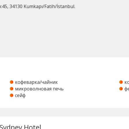
45, 34130 Kumkapı/Fatih/İstanbul.
кофеварка/чайник
к
микроволновая печь
ф
сейф
Sydney Hotel