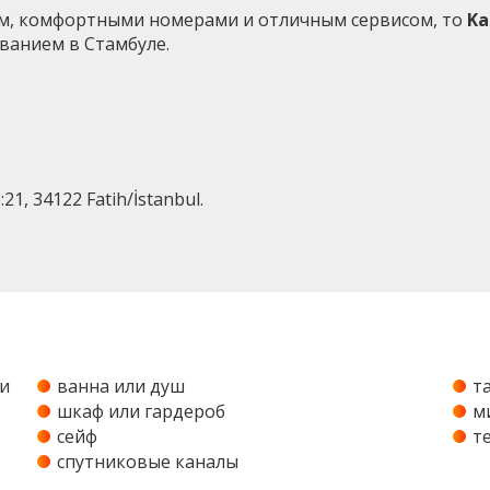
ем, комфортными номерами и отличным сервисом, то
Ka
ванием в Стамбуле.
21, 34122 Fatih/İstanbul.
и
ванна или душ
т
шкаф или гардероб
м
сейф
т
спутниковые каналы