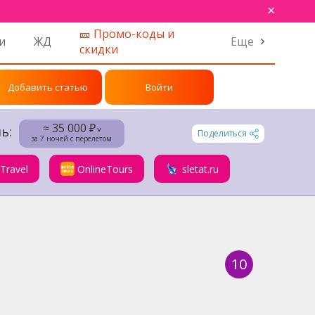
×
🎫 Промо-коды и
и
ЖД
Еще
скидки
Добавить статью
Войти
≈ 35 000 ₽
ь:
˅
Поделиться
за 7 ночей с перелетом
.Travel
OnlineTours
sletat.ru
10