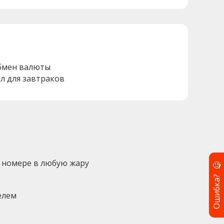
бмен валюты
ал для завтраков
 номере в любую жару
🧐
Ошибка?
елем