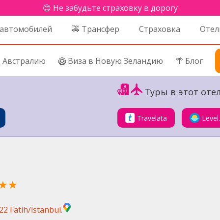
😊 Не забудьте страховку в дорогу
 автомобилей
🚕 Трансфер
Страховка
Отел
в Австралию
🥝 Виза в Новую Зеландию
🌴 Блог
Туры в этот отел
Travelata
Level
★★
2 Fatih/İstanbul.