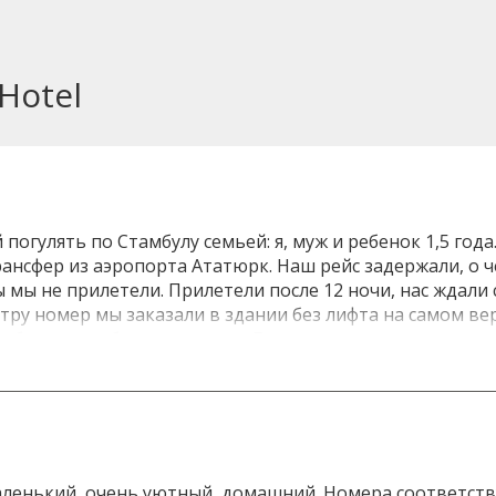
Hotel
погулять по Стамбулу семьей: я, муж и ребенок 1,5 года
нсфер из аэропорта Ататюрк. Наш рейс задержали, о ч
ы мы не прилетели. Прилетели после 12 ночи, нас ждали 
тру номер мы заказали в здании без лифта на самом вер
шибка при выборе номера на Букинге не внимательно пр
 администратор Мая, очень приветливая, русскоговорящ
дни по 5 евро с человека (не по 10, как это предполагает
 куда мы можем пойти, где лучше что покупать, и где л
бращении к ней все вопросы моменально решались. Вт
к. Далее мы оставили коляску в холле и Мая отвела на
л ей этого сделать. Хоть и поднимались с ребенком на 
аленький, очень уютный, домашний. Номера соответству