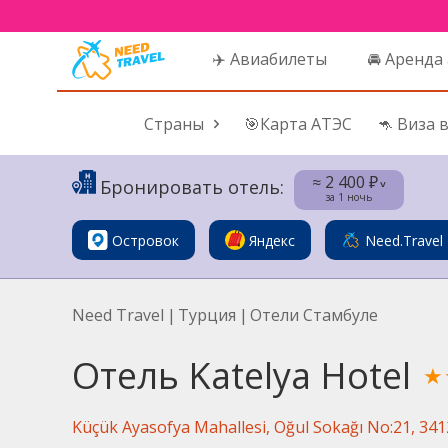
✈️ Авиабилеты
🚘 Аренда
Страны
🎯Карта АТЭС
🦘 Виза 
≈ 2 400 ₽
Бронировать отель:
˅
за 1 ночь
Островок
Яндекс
Need.Travel
Need Travel
|
Турция
|
Отели Стамбуле
Отель Katelya Hotel
★
Küçük Ayasofya Mahallesi, Oğul Sokağı No:21, 3412