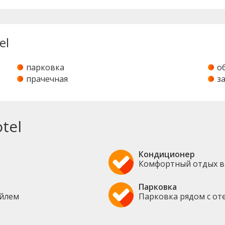
el
парковка
о
прачечная
з
tel
Кондиционер
Комфортный отдых в
Парковка
ейлем
Парковка рядом с от