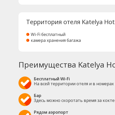
Территория отеля Katelya Hot
Wi-Fi бесплатный
камера хранения багажа
Преимущества Katelya Ho
Бесплатный Wi-Fi
На всей территории отеля и в номерах
Бар
Здесь можно скоротать время за кокт
Рядом аэропорт