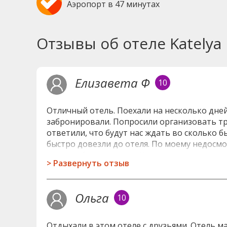
Аэропорт в 47 минутах
Отзывы об отеле Katelya 
Елизавета Ф
10
Отличный отель. Поехали на несколько дней 
забронировали. Попросили организовать тра
ответили, что будут нас ждать во сколько б
быстро довезли до отеля. По моему недосмо
тоже не был в ключен. Но это только моя о
>
Развернуть отзыв
заезде, даже глубокой ночью нас встретила
завтрак нам будет в подарок, а в остальные 
карту достопримечательностей и рассказала
Ольга
10
потом не раз нам помогала, и при любом о
внимательный и отзывчивый молодой челове
чемодан на верх сама, но муж конечно не да
Отдыхали в этом отеле с друзьями. Отель м