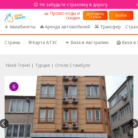
😊 Не забудьте страховку в дорогу
🎫 Промо-коды и
Добавить
Войти
статью
скидки
✈️ Авиабилеты
🚘 Аренда автомобилей
🚕 Трансфер
Страх
Страны
🎯Карта АТЭС
🦘 Виза в Австралию
🥝 Виза в
Need Travel
Турция
Отели Стамбуле
|
|
6