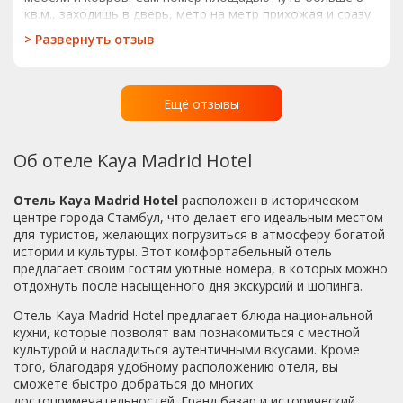
выше. А так всё понравилось. Если сомневаетесь,
кв.м., заходишь в дверь, метр на метр прихожая и сразу
берите данный отель, не переживайте и не будьте
кровать. В номере также отвратительный запах. Туалет
>
Развернуть отзыв
привередами, к жизни нужно относиться проще. Всем
с душем меньше 1 кв.м. Там даже нормально вытереться
гуля-гуля.
полотенцем нельзя. Вся сантехника пропускает, не
закреплена, вода еле горячая. У отеля есть свой сайт,
там на фото все красиво, но по факту это
Ещё отзывы
кошмар.....Туристов в отеле нет, одни только лица
подозрительные цыганской внешности.также в отеле
было холодно, после нескольких замечаний включили
Об отеле Kaya Madrid Hotel
отопление.Мы рекомендовали своему туроператору
больше никому этот "отель" не предлагать.
Отель Kaya Madrid Hotel
расположен в историческом
центре города Стамбул, что делает его идеальным местом
для туристов, желающих погрузиться в атмосферу богатой
истории и культуры. Этот комфортабельный отель
предлагает своим гостям уютные номера, в которых можно
отдохнуть после насыщенного дня экскурсий и шопинга.
Отель Kaya Madrid Hotel предлагает блюда национальной
кухни, которые позволят вам познакомиться с местной
культурой и насладиться аутентичными вкусами. Кроме
того, благодаря удобному расположению отеля, вы
сможете быстро добраться до многих
достопримечательностей. Гранд базар и исторический