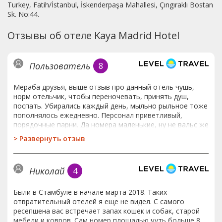
Turkey, Fatih/İstanbul, İskenderpaşa Mahallesi, Çıngıraklı Bostan
Sk. No:44.
Отзывы об отеле Kaya Madrid Hotel
Пользователь
8
Мераба друзья, выше отзыв про данный отель чушь,
норм отельчик, чтобы переночевать, принять душ,
поспать. Убирались каждый день, мыльно рыльное тоже
пополнялось ежедневно. Персонал приветливый,
порядочные парни. Да номера маленькие, ну не вальс же
там танцевать) места нам двоим хватало, мы с женой
>
Развернуть отзыв
прилетали гулять и любоваться Стамбулом, а не сидеть
в номере. После азиатских трешек и двушек, этот отель
класса люкс). Расположение удобное, рядом метро и
Николай
4
трамвайная остановка, в пешей доступности площадь
Султанахмет. На ней находятся все
достопримечательности основные. Гранд базар рядом
Были в Стамбуле в начале марта 2018. Таких
тоже, там не покупайте не чего, все заоблочно дорого
отвратительный отелей я еще не видел. С самого
и дешевый ширпотреб. Покупайте в брендовых
ресепшена вас встречает запах кошек и собак, старой
магазинчиках и торговых центрах, цены ниже, качество
мебели и ковров. Сам номер площадью чуть больше 8