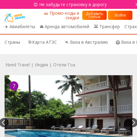
😊 Не забудьте страховку в дорогу
🎫 Промо-коды и
Добавить
Войти
статью
скидки
✈️ Авиабилеты
🚘 Аренда автомобилей
🚕 Трансфер
Страх
Страны
🎯Карта АТЭС
🦘 Виза в Австралию
🥝 Виза в
Need Travel
Индия
Отели Гоа
|
|
7