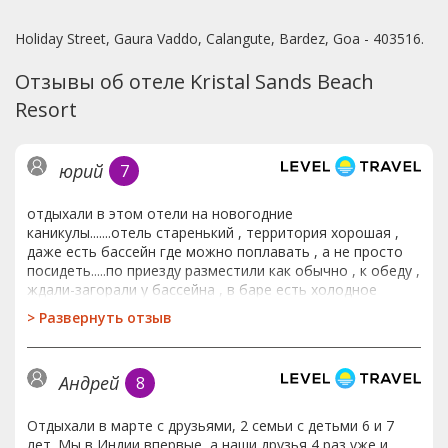
Holiday Street, Gaura Vaddo, Calangute, Bardez, Goa - 403516.
Отзывы об отеле Kristal Sands Beach
Resort
юрий
7
отдыхали в этом отели на новогодние
каникулы.......отель старенький , территория хорошая ,
даже есть бассейн где можно поплавать , а не просто
посидеть.....по приезду разместили как обычно , к обеду ,
ждали-загорали у бассейна , в баре есть холодное
пиво.....номера старые , кондер работал , но очень
>
Развернуть отзыв
шумно , душ - туалет своеобразный , лейка душа над
унитазом , поэтому он всегда мокрый ))))).....за все 12
дней ни одной уборки , полотенце ходили сами меняли ,
Андрей
8
говорят , что если попросить , то убирают .....4
полотенца , очень старые , залинялые....которые
маленькие , то они очень маленькие , с носовой
Отдыхали в марте с друзьями, 2 семьи с детьми 6 и 7
платок....постельное белье тоже очень
лет. Мы в Индии впервые, а наши друзья 4 раз уже и