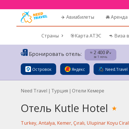
✈️ Авиабилеты
🚘 Аренда
Страны
🎯Карта АТЭС
🦘 Виза 
≈ 2 400 ₽
Бронировать отель:
˅
за 1 ночь
Островок
Яндекс
Need.Travel
Need Travel
|
Турция
|
Отели Кемере
Отель Kutle Hotel
★
Turkey, Antalya, Kemer, Çıralı, Ulupinar Koyu Ciral