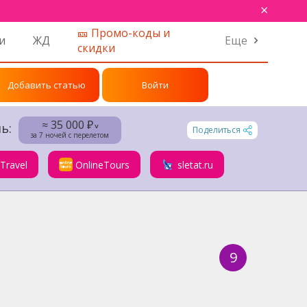
×
🎫 Промо-коды и
и
ЖД
Еще
скидки
Добавить статью
Войти
≈ 35 000 ₽
ь:
˅
Поделиться
за 7 ночей с перелетом
.Travel
OnlineTours
sletat.ru
9