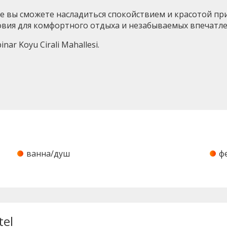
е вы сможете насладиться спокойствием и красотой приро
ловия для комфортного отдыха и незабываемых впечатле
inar Koyu Cirali Mahallesi.
ванна/душ
ф
tel