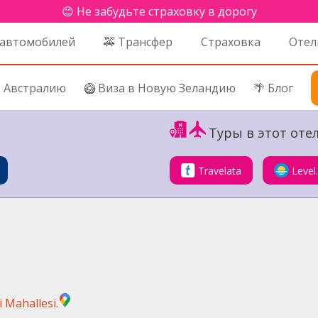
😊 Не забудьте страховку в дорогу
 автомобилей
🚕 Трансфер
Страховка
Отел
в Австралию
🥝 Виза в Новую Зеландию
🌴 Блог
Туры в этот отел
Travelata
Level
i Mahallesi.