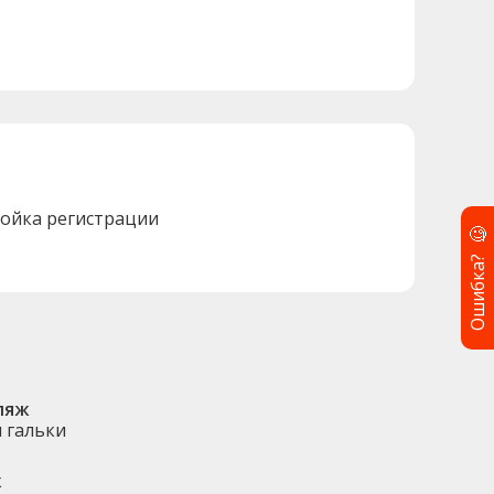
тойка регистрации
🧐
Ошибка?
ляж
и гальки
ж