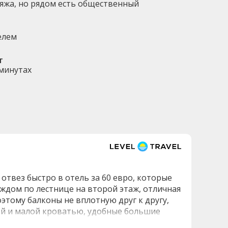
ляжа, но рядом есть общественный
елем
т
 минутах
отвез быстро в отель за 60 евро, которые
ождом по лестнице на второй этаж, отличная
этому балконы не вплотную друг к другу,
ой и малой кроватью, удобные большие
вежлива и может помочь в любой ситуации,