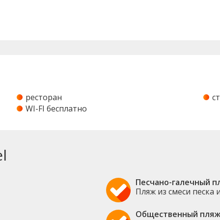
ресторан
с
WI-FI бесплатно
l
Песчано-галечный п
Пляж из смеси песка 
Общественный пля