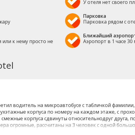
У отеля нет своего п
Парковка
жару
Парковка рядом с от
Ближайший аэропор
 или к нему просто не
Аэропорт в 1 часе 30
tel
етил водитель на микроавтобусе с табличкой фамилии, 
вухэтажные корпуса по номеру на каждом этаже, с прох
 смежные корпуса сдвинуты относительнодруг друга, по
ера огромные, рассчитаны на 3 человек с одной больш
 на ресепшен Селина, которая очень доброжелательна, 