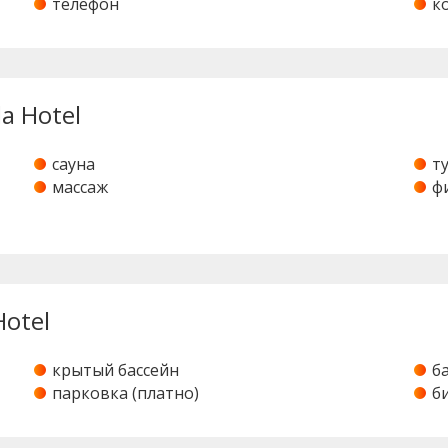
телефон
к
a Hotel
сауна
т
массаж
ф
Hotel
крытый бассейн
б
парковка (платно)
б