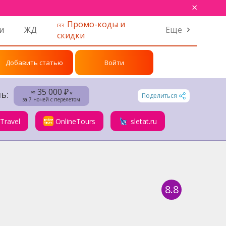
×
🎫 Промо-коды и
и
ЖД
Еще
скидки
Добавить статью
Войти
≈ 35 000 ₽
ь:
˅
Поделиться
за 7 ночей с перелетом
.Travel
OnlineTours
sletat.ru
8.8