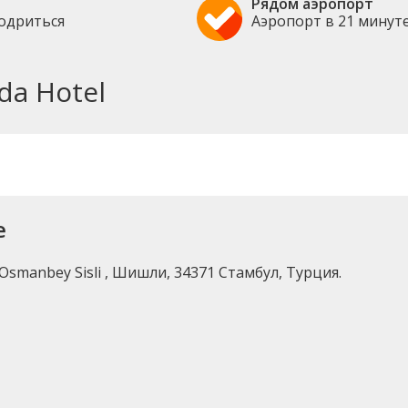
Рядом аэропорт
бодриться
Аэропорт в 21 минут
da Hotel
е
 Osmanbey Sisli , Шишли, 34371 Стамбул, Турция.