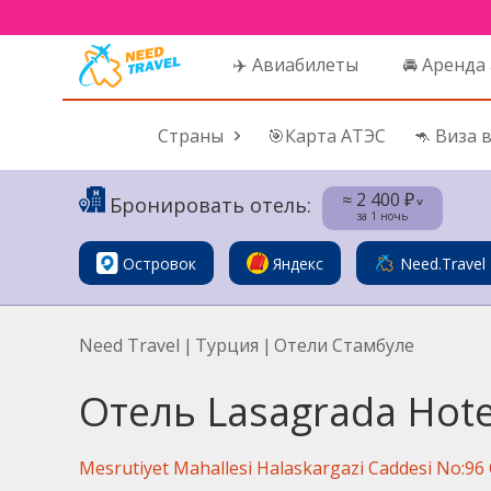
✈️ Авиабилеты
🚘 Аренда
Страны
🎯Карта АТЭС
🦘 Виза 
≈ 2 400 ₽
Бронировать отель:
˅
за 1 ночь
Островок
Яндекс
Need.Travel
Need Travel
|
Турция
|
Отели Стамбуле
Отель Lasagrada Hote
Mesrutiyet Mahallesi Halaskargazi Caddesi No:96