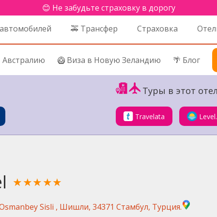
😊 Не забудьте страховку в дорогу
 автомобилей
🚕 Трансфер
Страховка
Отел
в Австралию
🥝 Виза в Новую Зеландию
🌴 Блог
Туры в этот отел
Travelata
Level
l
★★★★★
 Osmanbey Sisli , Шишли, 34371 Стамбул, Турция.