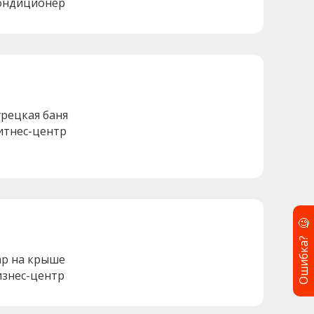
ондиционер
урецкая баня
итнес-центр
🧐
Ошибка?
ар на крыше
изнес-центр