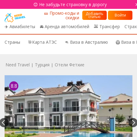
😊 Не забудьте страховку в дорогу
🎫 Промо-коды и
Добавить
Войти
статью
скидки
✈️ Авиабилеты
🚘 Аренда автомобилей
🚕 Трансфер
Страх
Страны
🎯Карта АТЭС
🦘 Виза в Австралию
🥝 Виза в
Need Travel
Турция
Отели Фетхие
|
|
8.8