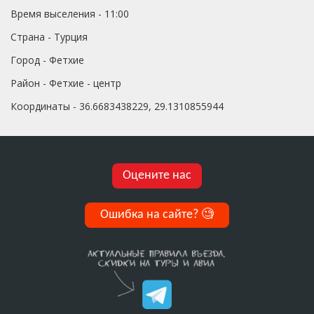
Время выселения - 11:00
Страна - Турция
Город - Фетхие
Район - Фетхие - центр
Координаты - 36.6683438229, 29.1310855944
Оцените нас
Ошибка на сайте?
🧐