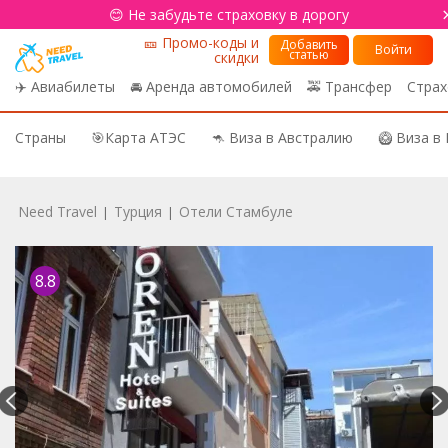
😊 Не забудьте страховку в дорогу
🎫 Промо-коды и
Добавить
Войти
статью
скидки
✈️ Авиабилеты
🚘 Аренда автомобилей
🚕 Трансфер
Страх
Страны
🎯Карта АТЭС
🦘 Виза в Австралию
🥝 Виза в
Need Travel
Турция
Отели Стамбуле
|
|
8.8