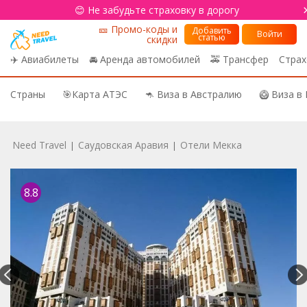
😊 Не забудьте страховку в дорогу
🎫 Промо-коды и
Добавить
Войти
статью
скидки
✈️ Авиабилеты
🚘 Аренда автомобилей
🚕 Трансфер
Страх
Страны
🎯Карта АТЭС
🦘 Виза в Австралию
🥝 Виза в
Need Travel
Саудовская Аравия
Отели Мекка
|
|
8.8