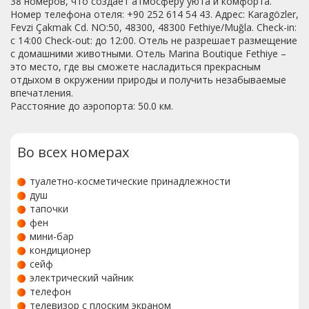
38 номеров, что создает атмосферу уюта и комфорта.
Номер телефона отеля: +90 252 614 54 43. Адрес: Karagözler,
Fevzi Çakmak Cd. NO:50, 48300, 48300 Fethiye/Muğla. Check-in:
с 14:00 Check-out: до 12:00. Отель не разрешает размещение
с домашними животными. Отель Marina Boutique Fethiye –
это место, где вы сможете насладиться прекрасным
отдыхом в окружении природы и получить незабываемые
впечатления.
Расстояние до аэропорта: 50.0 км.
Во всех номерах
туалетно-косметические принадлежности
душ
тапочки
фен
мини-бар
кондиционер
сейф
электрический чайник
телефон
телевизор с плоским экраном