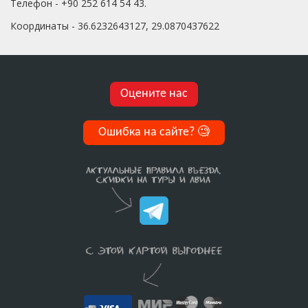
Телефон - +90 252 614 54 43.
Координаты - 36.6232643127, 29.0870437622
Оцените нас
Ошибка на сайте?
🧐