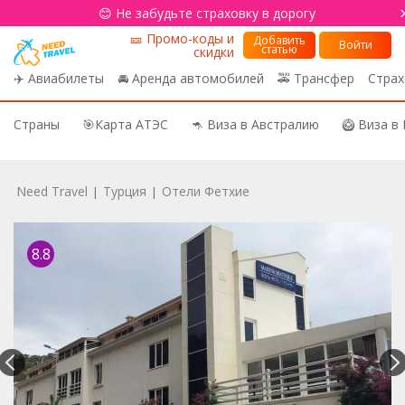
😊 Не забудьте страховку в дорогу
🎫 Промо-коды и
Добавить
Войти
статью
скидки
✈️ Авиабилеты
🚘 Аренда автомобилей
🚕 Трансфер
Страх
Страны
🎯Карта АТЭС
🦘 Виза в Австралию
🥝 Виза в
Need Travel
Турция
Отели Фетхие
|
|
8.8