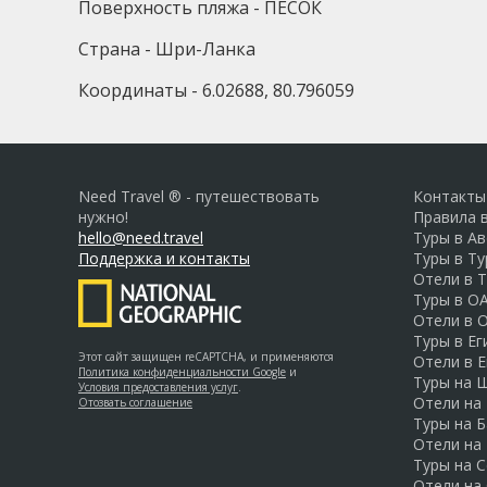
Поверхность пляжа - ПЕСОК
Страна - Шри-Ланка
Координаты - 6.02688, 80.796059
Need Travel ® - путешествовать
Контакты
нужно!
Правила 
hello@need.travel
Туры в А
Поддержка и контакты
Туры в Т
Отели в 
Туры в О
Отели в 
Туры в Ег
Этот сайт защищен reCAPTCHA, и применяются
Отели в Е
Политика конфиденциальности Google
и
Туры на 
Условия предоставления услуг
.
Отели на
Отозвать соглашение
Туры на Б
Отели на
Туры на 
Отели на