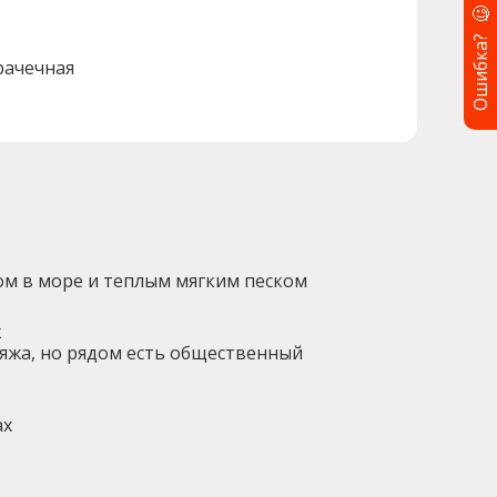
🧐
Ошибка?
рачечная
ом в море и теплым мягким песком
ж
ляжа, но рядом есть общественный
ах