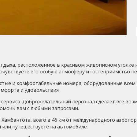
 отдыха, расположенное в красивом живописном уголке
почувствуете его особую атмосферу и гостеприимство пе
истые и комфортабельные номера, оборудованные всем
омфорта и удовольствия.
ь сервиса. Доброжелательный персонал сделает все во
помочь вам с любыми запросами.
, Хамбантота, всего в 46 км от международного аэропо
ы или путешествуете на автомобиле.