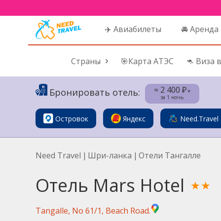
✈️ Авиабилеты
🚘 Аренда
Страны
🎯Карта АТЭС
🦘 Виза 
≈ 2 400 ₽
Бронировать отель:
˅
за 1 ночь
Островок
Яндекс
Need.Travel
Need Travel
|
Шри-ланка
|
Отели Тангалле
Отель Mars Hotel
★★
Tangalle, No 61/1, Beach Road.