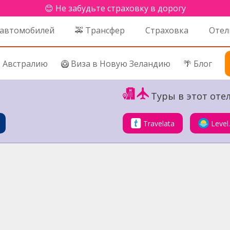
😊 Не забудьте страховку в дорогу
 автомобилей
🚕 Трансфер
Страховка
Отел
в Австралию
🥝 Виза в Новую Зеландию
🌴 Блог
Туры в этот отел
Travelata
Level