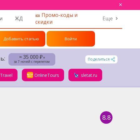
×
🎫 Промо-коды и
и
ЖД
Еще
скидки
Добавить статью
Войти
≈ 35 000 ₽
ь:
˅
Поделиться
за 7 ночей с перелетом
.Travel
OnlineTours
sletat.ru
8.8