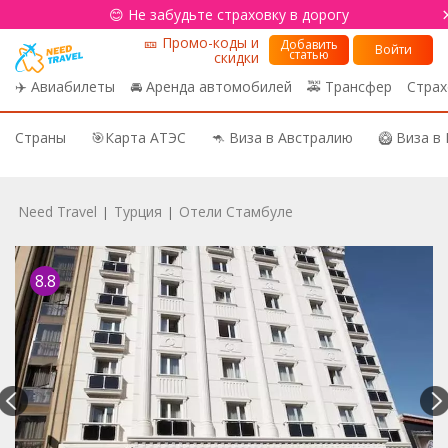
😊 Не забудьте страховку в дорогу
🎫 Промо-коды и
Добавить
Войти
статью
скидки
✈️ Авиабилеты
🚘 Аренда автомобилей
🚕 Трансфер
Страх
Страны
🎯Карта АТЭС
🦘 Виза в Австралию
🥝 Виза в
Need Travel
Турция
Отели Стамбуле
|
|
8.8