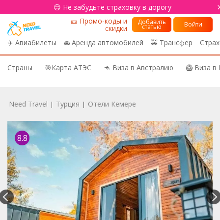
😊 Не забудьте страховку в дорогу
🎫 Промо-коды и
Добавить
Войти
статью
скидки
✈️ Авиабилеты
🚘 Аренда автомобилей
🚕 Трансфер
Страх
Страны
🎯Карта АТЭС
🦘 Виза в Австралию
🥝 Виза в
Need Travel
Турция
Отели Кемере
|
|
8.8