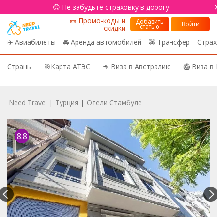
😊 Не забудьте страховку в дорогу
🎫 Промо-коды и
Добавить
Войти
статью
скидки
✈️ Авиабилеты
🚘 Аренда автомобилей
🚕 Трансфер
Страх
Страны
🎯Карта АТЭС
🦘 Виза в Австралию
🥝 Виза в
Need Travel
Турция
Отели Стамбуле
|
|
8.8