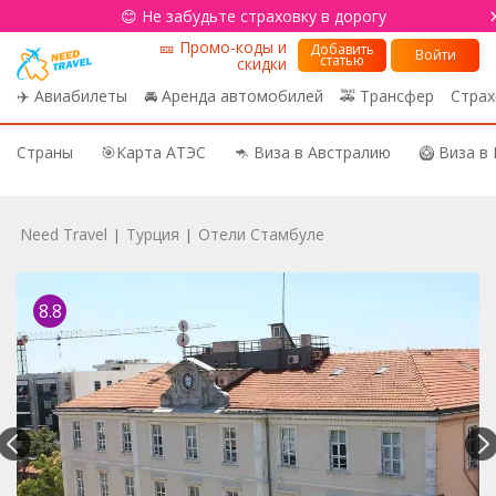
😊 Не забудьте страховку в дорогу
🎫 Промо-коды и
Добавить
Войти
статью
скидки
✈️ Авиабилеты
🚘 Аренда автомобилей
🚕 Трансфер
Страх
Страны
🎯Карта АТЭС
🦘 Виза в Австралию
🥝 Виза в
Need Travel
Турция
Отели Стамбуле
|
|
8.8