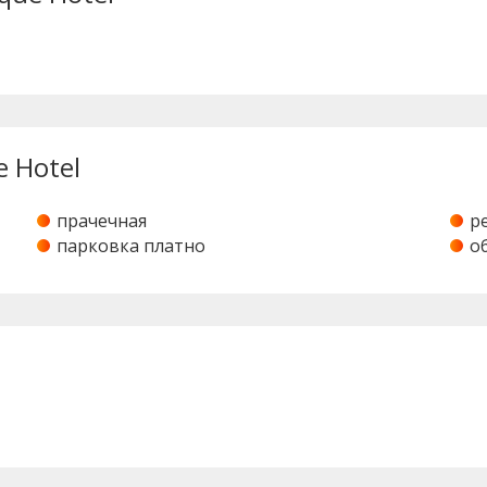
e Hotel
прачечная
р
парковка платно
о