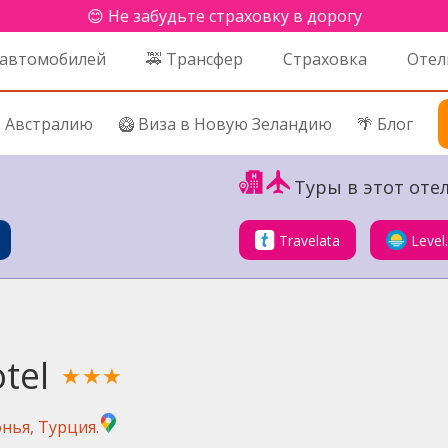
😊 Не забудьте страховку в дорогу
 автомобилей
🚕 Трансфер
Страховка
Отел
в Австралию
🥝 Виза в Новую Зеландию
🌴 Блог
Туры в этот отел
Travelata
Level
tel
★★★
онья, Турция.