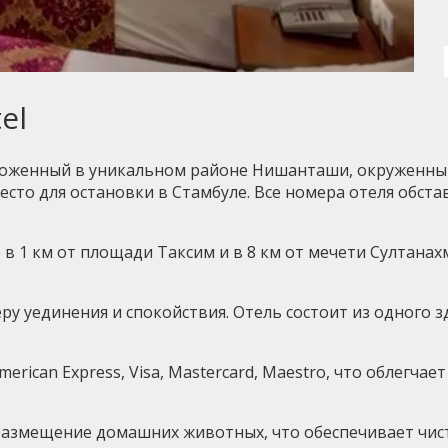
el
оложенный в уникальном районе Нишанташи, окруженн
место для остановки в Стамбуле. Все номера отеля обс
 в 1 км от площади Таксим и в 8 км от мечети Султан
еру уединения и спокойствия. Отель состоит из одного з
rican Express, Visa, Mastercard, Maestro, что облегча
размещение домашних животных, что обеспечивает чисто