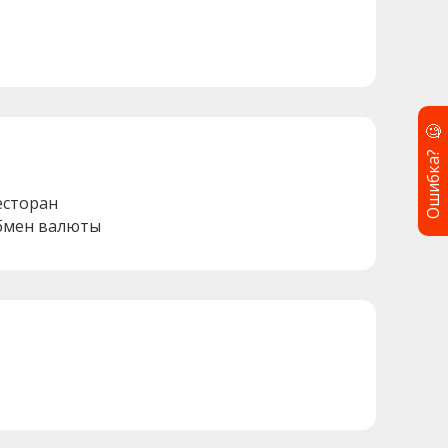
🧐
Ошибка?
есторан
бмен валюты