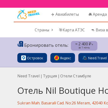
✈️ Авиабилеты
🚘 Аренда
Страны
🎯Карта АТЭС
🦘 Виза 
≈ 2 400 ₽
Бронировать отель:
˅
за 1 ночь
Островок
Яндекс
Need.Travel
Need Travel
|
Турция
|
Отели Стамбуле
Отель Nil Boutique Ho
Sukran Mah. Basarali Cad. No:26 Meram, 42040 К