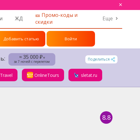
×
🎫 Промо-коды и
и
ЖД
Еще
скидки
Добавить статью
Войти
≈ 35 000 ₽
ь:
˅
Поделиться
за 7 ночей с перелетом
.Travel
OnlineTours
sletat.ru
8.8