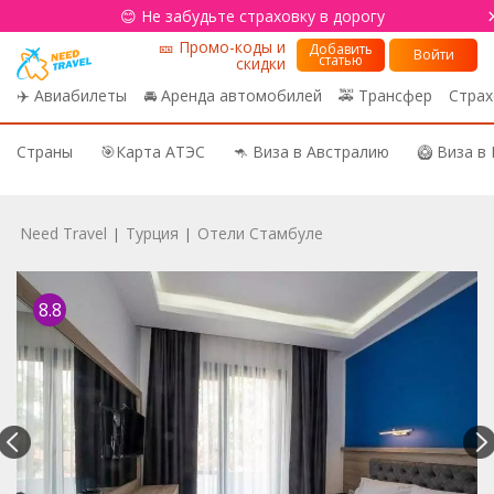
😊 Не забудьте страховку в дорогу
🎫 Промо-коды и
Добавить
Войти
статью
скидки
✈️ Авиабилеты
🚘 Аренда автомобилей
🚕 Трансфер
Страх
Страны
🎯Карта АТЭС
🦘 Виза в Австралию
🥝 Виза в
Need Travel
Турция
Отели Стамбуле
|
|
8.8