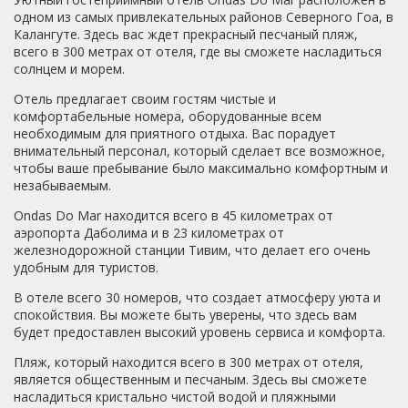
- приемлемо.Уборка номеров по запросу, полотенца
одном из самых привлекательных районов Северного Гоа, в
меняют так же - по запросу.В номерах есть
Калангуте. Здесь вас ждет прекрасный песчаный пляж,
дополнительная раковина, у персонала можно взять
всего в 300 метрах от отеля, где вы сможете насладиться
посуду, если планируете самостоятельно делать себе
солнцем и морем.
фруктовые салаты. Свежие фрукты продаются дешево
Отель предлагает своим гостям чистые и
на каждом углу.Холодильник маленький но работает
комфортабельные номера, оборудованные всем
нормально - достаточно для хранения небольших
необходимым для приятного отдыха. Вас порадует
запасов воды. Воду из под крана не пейте - она там не
внимательный персонал, который сделает все возможное,
питьевая.У нас были только завтраки. Нет смысла брать
чтобы ваше пребывание было максимально комфортным и
полный пансион, там полно ресторанов и кафе с
незабываемым.
уникальной интересной и недорогой кухней. Множество
кафе на пляжах, но там ценник выше, а готовят в
Ondas Do Mar находится всего в 45 километрах от
основном так себе. Кстати, индусы все делают очень
аэропорта Даболима и в 23 километрах от
медленно (в т.ч. готовят) имейте в виду - это у них
железнодорожной станции Тивим, что делает его очень
нормально )))Еще раз напомню, если едите в Индию
удобным для туристов.
(гоа) впервые, вас многое удивит, но не спешите
расстраиваться по мелочам или непонятным ситуациям,
В отеле всего 30 номеров, что создает атмосферу уюта и
взгляните какая красота кругом. Относитесь к разным
спокойствия. Вы можете быть уверены, что здесь вам
мелочам как к мелочам иначе отдых будет испорчен и
будет предоставлен высокий уровень сервиса и комфорта.
совершенно не важно в каком вы отеле. Что касательно
конкретно отеля Ondas Do Mar, это очень хороший
Пляж, который находится всего в 300 метрах от отеля,
выбор из того что там есть в данной ценовой категории
является общественным и песчаным. Здесь вы сможете
(опираюсь на опыт жены, - она была в индии дважды и
насладиться кристально чистой водой и пляжными