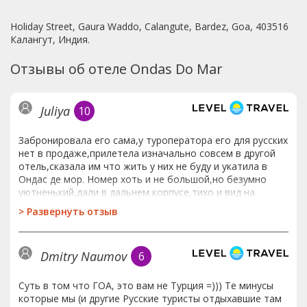
Holiday Street, Gaura Waddo, Calangute, Bardez, Goa, 403516
Калангут, Индия.
Отзывы об отеле Ondas Do Mar
Juliya
10
Забронировала его сама,у туроператора его для русских
нет в продаже,прилетела изначально совсем в другой
отель,сказала им что жить у них не буду и укатила в
Ондас де мор. Номер хоть и не большой,но безумно
уютненький,дали в дальнем корпусе,тихо и вид на
пальмы.Хозяйка очень дободушная и
>
Развернуть отзыв
гостеприимная,каждое утро,ровно в 9,она будила меня
и приносила кофе лично,обожаю ее) В отл я была одна
русская,весь остальной контингент индусы,не те
Dmitry Naumov
6
которые приехали побухать на последние деньги,а те
что с семьями прилично отдыхают. В отеле было все
тихо и покойно.Отпуск закончился во время,в связи с
Суть в том что ГОА, это вам не Турция =))) Те минусы
закрытием границ,улетела в свою дату,а вот другим не
которые мы (и другие Русские туристы отдыхавшие там