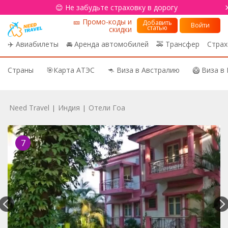
😊 Не забудьте страховку в дорогу
🎫 Промо-коды и
Добавить
Войти
статью
скидки
✈️ Авиабилеты
🚘 Аренда автомобилей
🚕 Трансфер
Страх
Страны
🎯Карта АТЭС
🦘 Виза в Австралию
🥝 Виза в
Need Travel
Индия
Отели Гоа
|
|
7