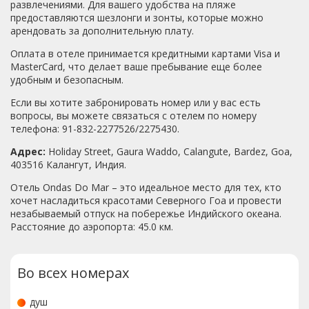
больше повидала местных отелей, я же видел изнутри
развлечениями. Для вашего удобства на пляже
лишь 3 отеля в гоа).Если потребуется супермаркет, не
предоставляются шезлонги и зонты, которые можно
поленитесь дойти (или доехать на рикше - это не
арендовать за дополнительную плату.
дорого) до магазина Ньютон - самый большой выбор и
Оплата в отеле принимается кредитными картами Visa и
низкие цены. Однако учтите, при входе в магазин вы
MasterCard, что делает ваше пребывание еще более
должны будете сдать свою сумку охране. Лично у меня в
удобным и безопасным.
сумке была профессиональная зеркальная камера и я
немного нервно чувствовал себя магазине, пока на
Если вы хотите забронировать номер или у вас есть
выходе не получил сумку обратно (камера была на
вопросы, вы можете связаться с отелем по номеру
месте, все ок, но при повторном походе в сей магазин
телефона: 91-832-2277526/2275430.
камеру я оставил в отеле).Вообще, с кражей в Индии
лично я не сталкивался, как и моя супруга, однако,
Адрес:
Holiday Street, Gaura Waddo, Calangute, Bardez, Goa,
стоит быть осторожными и внимательными на этот
403516 Калангут, Индия.
счет, как и везде.Про интернет: он есть на всей
территории отеля, но не стабильный, у некоторых
Отель Ondas Do Mar – это идеальное место для тех, кто
телефонов могут возникнуть проблемы с подключением
хочет насладиться красотами Северного Гоа и провести
(ввиду особенностей местных it технологий), поэтому
незабываемый отпуск на побережье Индийского океана.
рекомендую перед поездкой скачать на телефон какое
Расстояние до аэропорта: 45.0 км.
нибудь толковое приложение для сетей вай-фай (у меня
на телефоне все работало без проблем, а у супруги
были проблемы с подключением - телефон не
Во всех номерах
запрашивал логин и пароль, поставил ей wifi analizer - с
этой программой заработало).Про курение: я курю, но
душ
только трубку и электронные сигареты. То и другое для