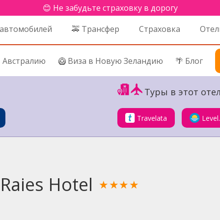
😊 Не забудьте страховку в дорогу
 автомобилей
🚕 Трансфер
Страховка
Отел
в Австралию
🥝 Виза в Новую Зеландию
🌴 Блог
Туры в этот отел
Travelata
Level
Raies Hotel
★★★★