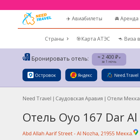
✈️ Авиабилеты
🚘 Аренда
Страны
🎯Карта АТЭС
🦘 Виза 
≈ 2 400 ₽
Бронировать отель:
˅
за 1 ночь
Островок
Яндекс
Need.Travel
Need Travel
|
Саудовская Аравия
|
Отели Мекка
Отель Oyo 167 Dar Al 
Abd Allah Aarif Street - Al Nozha, 21955 Мекка.