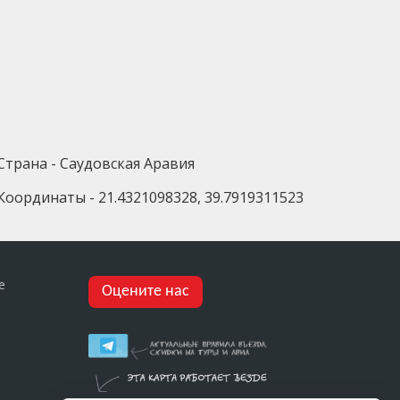
Страна - Саудовская Аравия
Координаты - 21.4321098328, 39.7919311523
е
Оцените нас