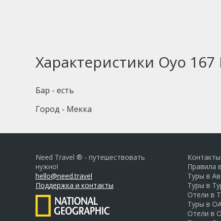
Характеристики Oyo 167 D
Бар - есть
Город - Мекка
Need Travel ® - путешествовать
Контакты
нужно!
Правила 
hello@need.travel
Туры в А
Поддержка и контакты
Туры в Т
Отели в 
Туры в О
Отели в 