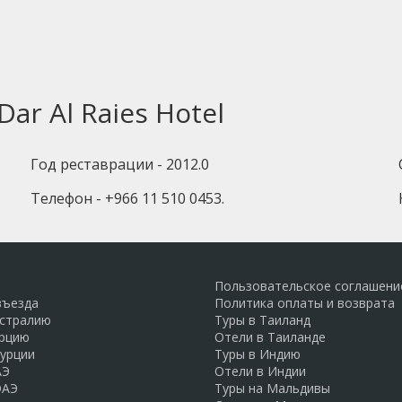
ar Al Raies Hotel
Год реставрации - 2012.0
Телефон - +966 11 510 0453.
Пользовательское соглашени
въезда
Политика оплаты и возврата
встралию
Туры в Таиланд
урцию
Отели в Таиланде
Турции
Туры в Индию
АЭ
Отели в Индии
ОАЭ
Туры на Мальдивы