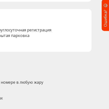
🧐
Ошибка?
руглосуточная регистрация
рытая парковка
 номере в любую жару
ах