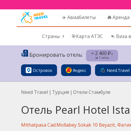
✈️ Авиабилеты
🚘 Аренда
Страны
🎯Карта АТЭС
🦘 Виза 
≈ 2 400 ₽
Бронировать отель:
˅
за 1 ночь
Островок
Яндекс
Need.Travel
Need Travel
|
Турция
|
Отели Стамбуле
Отель Pearl Hotel Ist
Mithatpasa Cad.Mollabey Sokak 10 Beyazit, Фатих