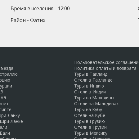
Время выселения - 12:00
Район - Фатих
Пользовательское соглашени
въезда
Политика оплаты и возврата
встралию
Туры в Таиланд
урцию
Отели в Таиланде
Турции
Туры в Индию
АЭ
Отели в Индии
ОАЭ
Туры на Мальдивы
ипет
Отели на Мальдивах
гипте
Туры на Кубу
Шри-Ланку
Отели на Кубе
 Шри-Ланке
Туры в Грузию
али
Отели в Грузии
 Бали
Туры в Мексику
Сейшелы
Отели в Мексике