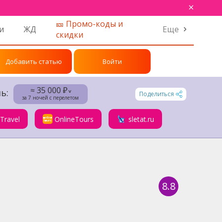
×
🎫 Промо-коды и
и
ЖД
Еще
скидки
Добавить статью
Войти
≈ 35 000 ₽
ь:
˅
Поделиться
за 7 ночей с перелетом
.Travel
OnlineTours
sletat.ru
8.8