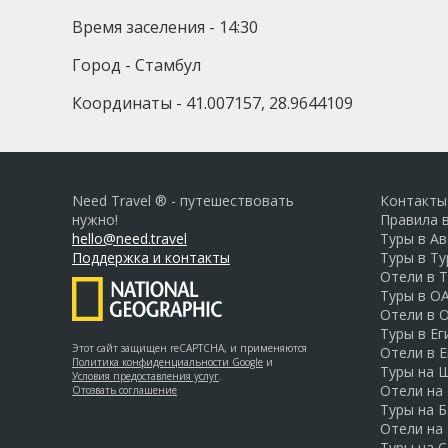
Время заселения - 14:30
Город - Стамбул
Координаты - 41.007157, 28.9644109
Need Travel ® - путешествовать
Контакты
нужно!
Правила 
hello@need.travel
Туры в А
Поддержка и контакты
Туры в Т
Отели в 
Туры в О
Отели в 
Туры в Ег
Этот сайт защищен reCAPTCHA, и применяются
Отели в Е
Политика конфиденциальности Google
и
Туры на 
Условия предоставления услуг
.
Отели на
Отозвать соглашение
Туры на Б
Отели на
Туры на 