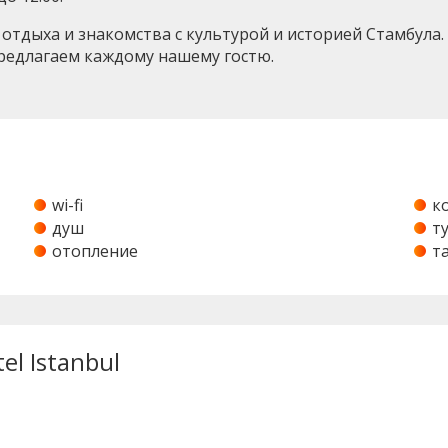
ля отдыха и знакомства с культурой и историей Стамбул
редлагаем каждому нашему гостю.
wi-fi
к
душ
т
отопление
т
el Istanbul