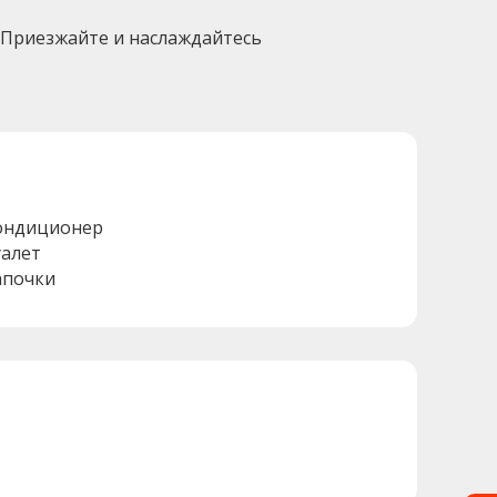
а. Приезжайте и наслаждайтесь
ондиционер
уалет
апочки