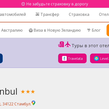
😊 Не забудьте страховку в дорогу
 автомобилей
🚕 Трансфер
Страховка
Отел
в Австралию
🥝 Виза в Новую Зеландию
🌴 Блог
Туры в этот отел
Travelata
Level
anbul
★★★
, 34122 Стамбул.