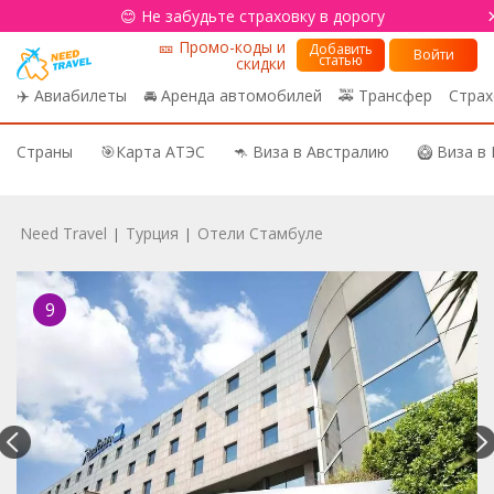
😊 Не забудьте страховку в дорогу
🎫 Промо-коды и
Добавить
Войти
статью
скидки
✈️ Авиабилеты
🚘 Аренда автомобилей
🚕 Трансфер
Страх
Страны
🎯Карта АТЭС
🦘 Виза в Австралию
🥝 Виза в
Need Travel
Турция
Отели Стамбуле
|
|
9