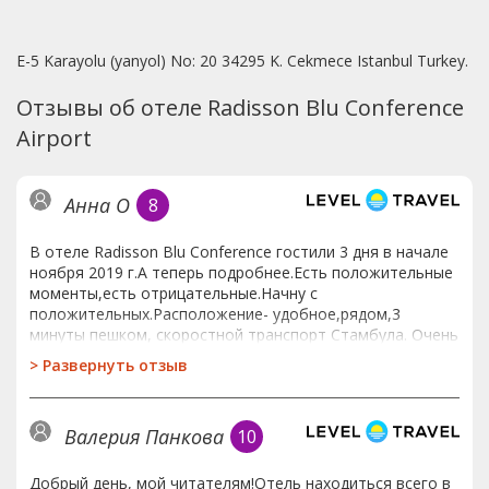
E-5 Karayolu (yanyol) No: 20 34295 K. Cekmece Istanbul Turkey.
Отзывы об отеле Radisson Blu Conference
Airport
Анна О
8
В отеле Radisson Blu Conference гостили 3 дня в начале
ноября 2019 г.А теперь подробнее.Есть положительные
моменты,есть отрицательные.Начну с
положительных.Расположение- удобное,рядом,3
минуты пешком, скоростной транспорт Стамбула. Очень
близко магазины, кафе и торговые центры с низкими
>
Развернуть отзыв
фиксированными ценами.Отличные завтраки.Удобная
кровать ихорошая уборка в номере.Достойный спорт
зал.Отрицательные стороны:Номер,нам достался
Валерия Панкова
10
551,если Вам достанутся ключи от этого номера-
меняйте сразу.У нас был ночной перелет и мы не сильно
присматривались к номеру когда нас заселили.
Добрый день, мой читателям!Отель находиться всего в