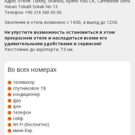
Адрес отеля: Turkey, İstanbul, Aydınlı Yolu Cd., Camlibelde Sitesi
Hasan Tokatli Sokak No 13.
Телефон: +90 216 560 60 00.
Заселение в отель возможно с 14:00, а выезд до 12:00.
Не упустите возможность остановиться в этом
прекрасном отеле и насладиться всеми его
удивительными удобствами и сервисом!
Расстояние до аэропорта: 7.5 км.
Во всех номерах
телевизор
спутниковое ТВ
кондиционер
душ
фен
телефон
сейф
WI-FI (бесплатно)
мини-бар