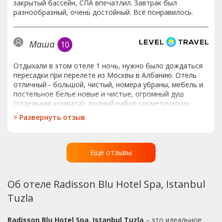
закрытый бассейн, СПА впечатлил. Завтрак был
разнообразный, очень достойный. Всё понравилось.
Маша
10
Отдыхали в этом отеле 1 ночь, нужно было дождаться
пересадки при перелете из Москвы в Албанию. Отель
отличный - большой, чистый, номера убраны, мебель и
постельное белье новые и чистые, огромный душ
(отдельная комната), полный набор косметических
принадлежностей (кстати шампунь и бальзам очень
>
Развернуть отзыв
хорошие), есть спа - но не смогли оценить, так как сутра
улетали. Очень разнообразный и вкусный завтрак,
который мы еще и получили бесплатно. Мы хотели
оплатить на месте, но сначала не поняли друг друга с
Ещё отзывы
работником (англоязычного не было, мы пришли на
завтрак еще до его официального начала и нас пустили
:)), а потом, так как мы спешили на самолет нам сказали
Об отеле Radisson Blu Hotel Spa, Istanbul
что платить не нужно. Было очень мило с их
Tuzla
стороны.Отель, конечно, не дешевый но свою цену
оправдывает 100%.Расположение удобно для тех, кто
прилетает в аэропорт Sabiha Goksen, от него в отель
Radisson Blu Hotel Spa, Istanbul Tuzla
– это идеальное