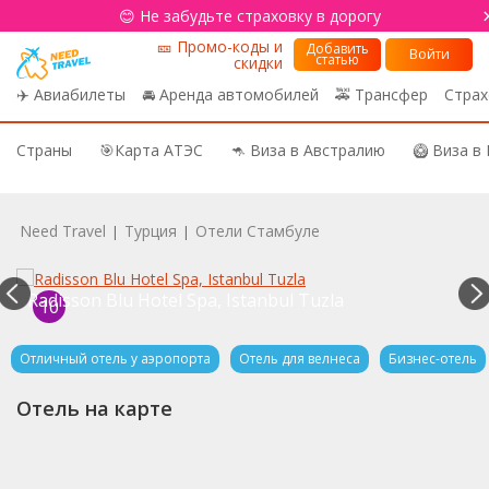
😊 Не забудьте страховку в дорогу
🎫 Промо-коды и
Добавить
Войти
статью
скидки
✈️ Авиабилеты
🚘 Аренда автомобилей
🚕 Трансфер
Страх
Страны
🎯Карта АТЭС
🦘 Виза в Австралию
🥝 Виза в
Need Travel
Турция
Отели Стамбуле
|
|
Radisson Blu Hotel Spa, Istanbul Tuzla
10
Отличный отель у аэропорта
Отель для велнеса
Бизнес-отель
Отель на карте