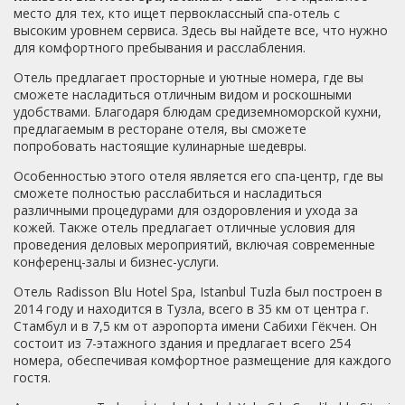
ходит бесплатный шатл, расписание есть на сайте
место для тех, кто ищет первоклассный спа-отель с
отеля. Его немного сложно найти (шатл), так как нет
высоким уровнем сервиса. Здесь вы найдете все, что нужно
конкретной остановки, но все водители такси (кторых
для комфортного пребывания и расслабления.
там миллион возле аэропорта) с удовольствием
помогают в этом (в отличии от наших, которые
Отель предлагает просторные и уютные номера, где вы
стремяться любой ценой посадить вас в такси :) ). Для
сможете насладиться отличным видом и роскошными
ориентировки - шатл черный с синей надписью названия
удобствами. Благодаря блюдам средиземноморской кухни,
отеля, небольшой, едет по второй от аэропорта дороге
предлагаемым в ресторане отеля, вы сможете
(она в середине, все там 3 дороги, насколько я помню).
попробовать настоящие кулинарные шедевры.
Остановиться где ему махнут. Ехать до отеля минут 5
Особенностью этого отеля является его спа-центр, где вы
максимум (утром минут 10 из-за небольших пробок при
сможете полностью расслабиться и насладиться
подъезде к аэропорту). Единственный минус - переписка
различными процедурами для оздоровления и ухода за
с отелем. Очень долго отвечают на сообщения. Кроме
кожей. Также отель предлагает отличные условия для
того, при заезде берется залог (сумма блокируется на
проведения деловых мероприятий, включая современные
карте), что нормально, но потом эти деньги
конференц-залы и бизнес-услуги.
возвращались в течении 2 недель, что не нормально, но
мы так и не поняли с чьей стороны была задержка
Отель Radisson Blu Hotel Spa, Istanbul Tuzla был построен в
отеля или банка. Итого -отель отличный, рекомендую
2014 году и находится в Тузла, всего в 35 км от центра г.
100%, если есть желание и возможность потратить
Стамбул и в 7,5 км от аэропорта имени Сабихи Гёкчен. Он
больше за хорошие условия. 5 звезд в этом отеле точно
состоит из 7-этажного здания и предлагает всего 254
есть. Но районе того же аэропорта есть и более
номера, обеспечивая комфортное размещение для каждого
дешевые отели очень неплохого качества.
гостя.