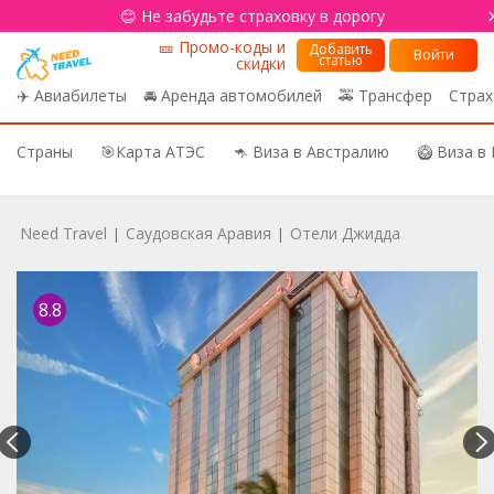
😊 Не забудьте страховку в дорогу
🎫 Промо-коды и
Добавить
Войти
статью
скидки
✈️ Авиабилеты
🚘 Аренда автомобилей
🚕 Трансфер
Страх
Страны
🎯Карта АТЭС
🦘 Виза в Австралию
🥝 Виза в
Need Travel
Саудовская Аравия
Отели Джидда
|
|
8.8