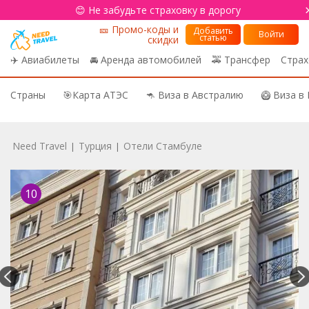
😊 Не забудьте страховку в дорогу
🎫 Промо-коды и
Добавить
Войти
статью
скидки
✈️ Авиабилеты
🚘 Аренда автомобилей
🚕 Трансфер
Страх
Страны
🎯Карта АТЭС
🦘 Виза в Австралию
🥝 Виза в
Need Travel
Турция
Отели Стамбуле
|
|
10