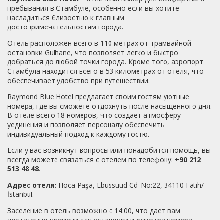
на рецепшен в отеле любезно готов был отдать нам
пребывания в Стамбуле, особенно если вы хотите
свою Istanbul kart, чтобы мы не искали ее вечером
насладиться близостью к главным
самостоятельно, при этом подробно рассказав куда
достопримечательностям города.
можно пройтись в это время, что посмотреть и где
Отель расположен всего в 110 метрах от трамвайной
перекусить) Но мы решили, что мы справимся с
остановки Gulhane, что позволяет легко и быстро
поставленной задачей и таки нашли )) если выходя с
добраться до любой точки города. Кроме того, аэропорт
отеля повернуть налево, дойти до конца улицы и
Стамбула находится всего в 53 километрах от отеля, что
свернуть направо, то увидите "автомат" для выдачи и
обеспечивает удобство при путешествии.
пополнения этих Istanbul kart) Пополняются оочень
легко, язык можно сменить с турецкого на любой
Raymond Blue Hotel предлагает своим гостям уютные
другой, автоматы для пополнения есть и на остановках,
номера, где вы сможете отдохнуть после насыщенного дня.
и в метро, и возле фуникулера, на самом деле это очень
В отеле всего 18 номеров, что создает атмосферу
удобно. До, как говорят, одних из главных
уединения и позволяет персоналу обеспечить
достопримечательностей Стамбула, а именно до
индивидуальный подход к каждому гостю.
Голубой Мечети и Айа София пройтись пешочком минут
15 маааксимум ) Очень понравилась площадь
Если у вас возникнут вопросы или понадобится помощь, вы
Султанахмет (Sultanahmet Meydanı), ничего особенного
всегда можете связаться с отелем по телефону:
+90 212
на самом деле, видимо атмосфера и общий настрой
513 48 48
.
добавляют свою нотку нереальной атмосферы.
Оооочень много котиков, которых местные и не только
Адрес отеля:
Hoca Paşa, Ebussuud Cd. No:22, 34110 Fatih/
кормят с большим удовольствием) Однозначно коты
İstanbul.
являются одной из "изюминок" города ) Рядом с
Заселение в отель возможно с 14:00, что дает вам
площадью продают оочень вкусный гранатовый сок, я
достаточно времени для установки и осмотра номера.