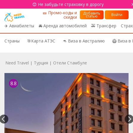
😊 Не забудьте страховку в дорогу
🎫 Промо-коды и
Добавить
Войти
статью
скидки
✈️ Авиабилеты
🚘 Аренда автомобилей
🚕 Трансфер
Страх
Страны
🎯Карта АТЭС
🦘 Виза в Австралию
🥝 Виза в
Need Travel
Турция
Отели Стамбуле
|
|
8.8