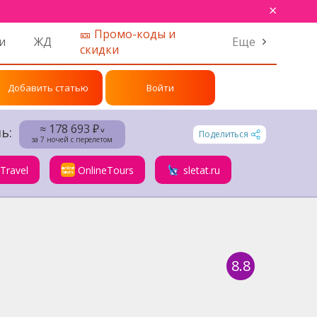
×
🎫 Промо-коды и
и
ЖД
Еще
скидки
Добавить статью
Войти
≈ 178 693 ₽
ь:
˅
Поделиться
за 7 ночей с перелетом
.Travel
OnlineTours
sletat.ru
8.8