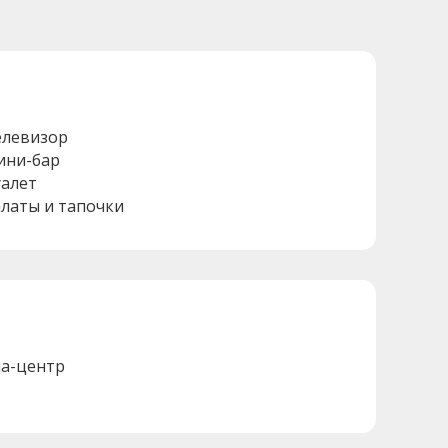
елевизор
ини-бар
уалет
алаты и тапочки
па-центр