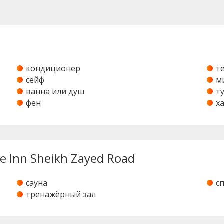
кондиционер
т
сейф
м
ванна или душ
т
фен
х
e Inn Sheikh Zayed Road
сауна
с
тренажёрный зал