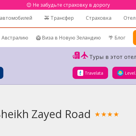
😊 Не забудьте страховку в дорогу
 автомобилей
🚕 Трансфер
Страховка
Отел
в Австралию
🥝 Виза в Новую Зеландию
🌴 Блог
Туры в этот отел
Travelata
Level
Sheikh Zayed Road
★★★★