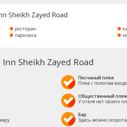
nn Sheikh Zayed Road
ресторан
к
парковка
х
Inn Sheikh Zayed Road
Песчаный пляж
Пляж с пологим вход
Общественный пля
У отеля нет своего п
Бар
жару
Здесь можно скорота