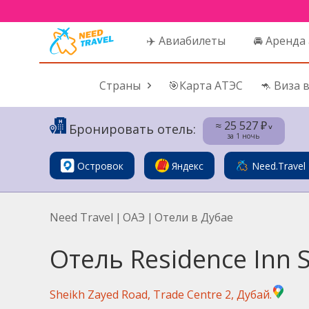
✈️ Авиабилеты
🚘 Аренда
Страны
🎯Карта АТЭС
🦘 Виза 
≈ 25 527 ₽
Бронировать отель:
˅
за 1 ночь
Островок
Яндекс
Need.Travel
Need Travel
|
ОАЭ
|
Отели в Дубае
Отель Residence Inn 
Sheikh Zayed Road, Trade Centre 2, Дубай.