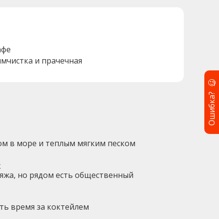
афе
имчистка и прачечная
🧐
Ошибка?
ом в море и теплым мягким песком
ж
ляжа, но рядом есть общественный
ть время за коктейлем