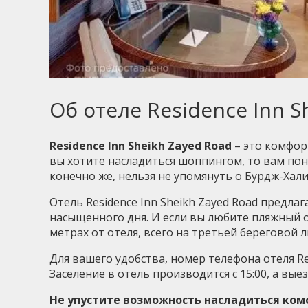
Об отеле Residence Inn S
Residence Inn Sheikh Zayed Road
– это комфорт
вы хотите насладиться шоппингом, то вам пон
конечно же, нельзя не упомянуть о Бурдж-Хали
Отель Residence Inn Sheikh Zayed Road предла
насыщенного дня. И если вы любите пляжный о
метрах от отеля, всего на третьей береговой л
Для вашего удобства, номер телефона отеля Resi
Заселение в отель производится с 15:00, а выезд
Не упустите возможность насладиться комф