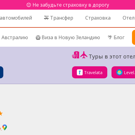
😊 Не забудьте страховку в дорогу
 автомобилей
🚕 Трансфер
Страховка
Отел
в Австралию
🥝 Виза в Новую Зеландию
🌴 Блог
Туры в этот отел
Travelata
Level
★
.