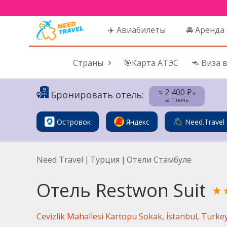
✈️ Авиабилеты
🚘 Аренда
Страны
🎯Карта АТЭС
🦘 Виза 
≈ 2 400 ₽
Бронировать отель:
˅
за 1 ночь
Островок
Яндекс
Need.Travel
Need Travel
|
Турция
|
Отели Стамбуле
Отель Restwon Suit
★
Cevizlik Mahallesi Kartopu Sokak, İstanbul, Turkey