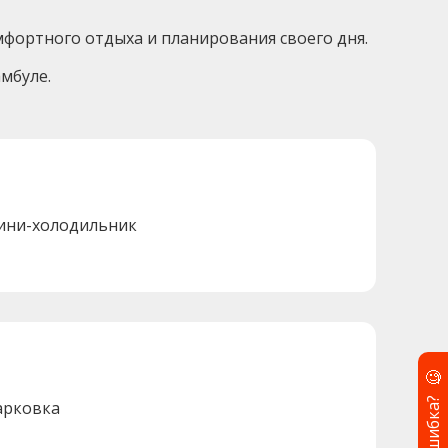
комфортного отдыха и планирования своего дня.
мбуле.
ини-холодильник
🧐
Ошибка?
арковка