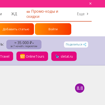
×
🎫 Промо-коды и
и
ЖД
Еще
скидки
Добавить статью
Войти
≈ 35 000 ₽
ь:
˅
Поделиться
за 7 ночей с перелетом
.Travel
OnlineTours
sletat.ru
8.8