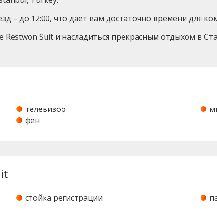
stanbul, Turkey.
ыезд – до 12:00, что дает вам достаточно времени для 
е Restwon Suit и насладиться прекрасным отдыхом в Ста
телевизор
м
фен
it
стойка регистрации
п