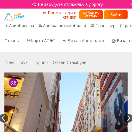
😊 Не забудьте страховку в дорогу
🎫 Промо-коды и
Добавить
Войти
статью
скидки
✈️ Авиабилеты
🚘 Аренда автомобилей
🚕 Трансфер
Страх
Страны
🎯Карта АТЭС
🦘 Виза в Австралию
🥝 Виза в
Need Travel
Турция
Отели Стамбуле
|
|
8.8