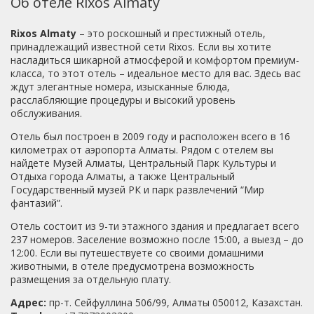
Об отеле Rixos Almaty
выбирают для бизнес поездок, хотя на завтраке я и
сьюте- для вас приятный релакс на ортопедии, а в
видела пару семей с детьми.Могу точно сказать, что
стандарте- мучения и помятые бока.ВЫВОД: Никому не
Rixos Almaty
– это роскошный и престижный отель,
это замечательное место для остановки в Алматы, если
посоветую номер стандарт в Риксосе. Полный не
принадлежащий известной сети Rixos. Если вы хотите
для вас важны комфорт, тишина и уют.
адекват размещения за приличные деньги. Исключение
насладиться шикарной атмосферой и комфортом премиум-
составят те, кому важны понты -сказать, что
класса, то этот отель – идеальное место для вас. Здесь вас
останавливался в Риксосе... За такие деньги в АА в
ждут элегантные номера, изысканные блюда,
Достыке можно взять двух-комнатный сьют- и получить
расслабляющие процедуры и высокий уровень
чистый и просторный номер. Что и сделаю в следующий
обслуживания.
раз.ПИТАНИЕБез претензий,5*СЕРВИСБез
претензий,5*ПИТАНИЕ
Отель был построен в 2009 году и расположен всего в 16
километрах от аэропорта Алматы. Рядом с отелем вы
найдете Музей Алматы, Центральный Парк Культуры и
Отдыха города Алматы, а также Центральный
Государственный музей РК и парк развлечений “Мир
фантазий”.
Отель состоит из 9-ти этажного здания и предлагает всего
237 номеров. Заселение возможно после 15:00, а выезд – до
12:00. Если вы путешествуете со своими домашними
животными, в отеле предусмотрена возможность
размещения за отдельную плату.
Адрес:
пр-т. Сейфуллина 506/99, Алматы 050012, Казахстан.