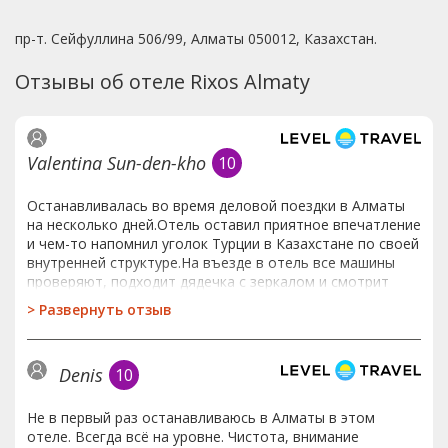
пр-т. Сейфуллина 506/99, Алматы 050012, Казахстан.
Отзывы об отеле Rixos Almaty
Valentina Sun-den-kho
10
Останавливалась во время деловой поездки в Алматы
на несколько дней.Отель оставил приятное впечатление
и чем-то напомнил уголок Турции в Казахстане по своей
внутренней структуре.На въезде в отель все машины
проверяют, подходит дядечка с зеркалом и смотрит
днище машины. На входе стоит рамка металлоискателя
>
Развернуть отзыв
+ секьюрити. Причем, каждый раз как гость проходит
через рамку, охранник что-то говорит в микрофон - мне
каждый раз это напоминало какой-то боевик, где
Denis
10
секьюрити говорили что-то типа "Орел в гнезде,
повторяю орел в гнезде")))))))))))))))))) В общем,
безопасности там уделяется повышенное
Не в первый раз останавливаюсь в Алматы в этом
внимание.Номера качественные, укомплектованы всем
отеле. Всегда всё на уровне. Чистота, внимание