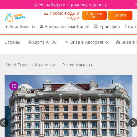
😊 Не забудьте страховку в дорогу
🎫 Промо-коды и
Добавить
Войти
статью
скидки
✈️ Авиабилеты
🚘 Аренда автомобилей
🚕 Трансфер
Страх
Страны
🎯Карта АТЭС
🦘 Виза в Австралию
🥝 Виза в
Need Travel
Казахстан
Отели Алматы
|
|
10