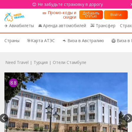
😊 Не забудьте страховку в дорогу
🎫 Промо-коды и
Добавить
Войти
статью
скидки
✈️ Авиабилеты
🚘 Аренда автомобилей
🚕 Трансфер
Страх
Страны
🎯Карта АТЭС
🦘 Виза в Австралию
🥝 Виза в
Need Travel
Турция
Отели Стамбуле
|
|
8.8