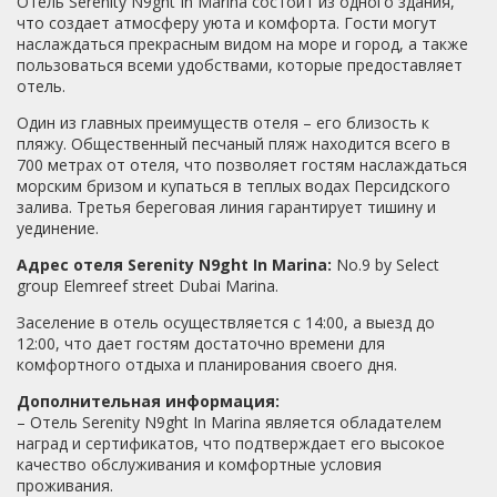
Отель Serenity N9ght In Marina состоит из одного здания,
что создает атмосферу уюта и комфорта. Гости могут
наслаждаться прекрасным видом на море и город, а также
пользоваться всеми удобствами, которые предоставляет
отель.
Один из главных преимуществ отеля – его близость к
пляжу. Общественный песчаный пляж находится всего в
700 метрах от отеля, что позволяет гостям наслаждаться
морским бризом и купаться в теплых водах Персидского
залива. Третья береговая линия гарантирует тишину и
уединение.
Адрес отеля Serenity N9ght In Marina:
No.9 by Select
group Elemreef street Dubai Marina.
Заселение в отель осуществляется с 14:00, а выезд до
12:00, что дает гостям достаточно времени для
комфортного отдыха и планирования своего дня.
Дополнительная информация:
– Отель Serenity N9ght In Marina является обладателем
наград и сертификатов, что подтверждает его высокое
качество обслуживания и комфортные условия
проживания.