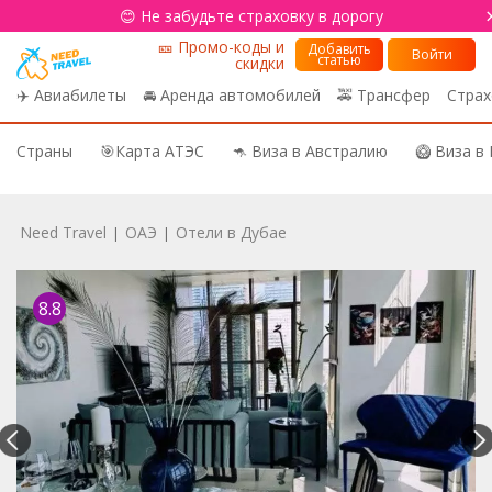
😊 Не забудьте страховку в дорогу
🎫 Промо-коды и
Добавить
Войти
статью
скидки
✈️ Авиабилеты
🚘 Аренда автомобилей
🚕 Трансфер
Страх
Страны
🎯Карта АТЭС
🦘 Виза в Австралию
🥝 Виза в
Need Travel
ОАЭ
Отели в Дубае
|
|
8.8